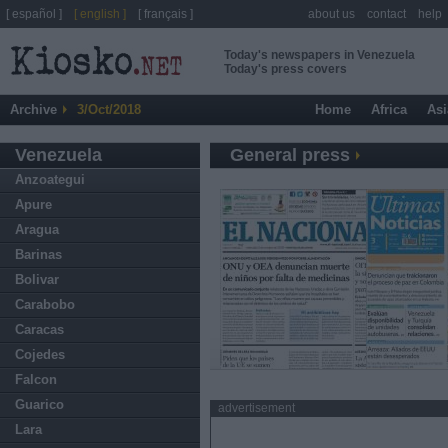
[ español ]
[ english ]
[ français ]
about us
contact
help
Today's newspapers in Venezuela
Today's press covers
Archive
3/Oct/2018
Home
Africa
Asi
Venezuela
General press
Anzoategui
Apure
Aragua
Barinas
Bolivar
Carabobo
Caracas
Cojedes
Falcon
Guarico
advertisement
Lara