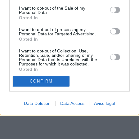
solo a este sitio web. Puede cambiar sus preferencias en
I want to opt-out of the Sale of my
cualquier momento entrando de nuevo en este sitio web o
Personal Data.
visitando nuestra política de privacidad.
Opted In
I want to opt-out of processing my
Personal Data for Targeted Advertising.
Opted In
I want to opt-out of Collection, Use,
Retention, Sale, and/or Sharing of my
Personal Data that Is Unrelated with the
Purposes for which it was collected.
Opted In
CONFIRM
Data Deletion
Data Access
Aviso legal