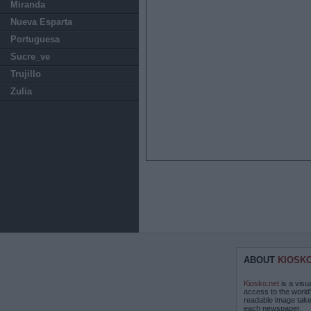
Miranda
Nueva Esparta
Portuguesa
Sucre_ve
Trujillo
Zulia
ABOUT
KIOSK
Kiosko.net
is a visu
access to the world
readable image take
each newspaper.