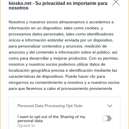
kiosko.net -
Su privacidad es importante para
nosotros
Nosotros y nuestros socios almacenamos o accedemos a
información en un dispositivo, tales como cookies, y
procesamos datos personales, tales como identificadores
únicos e información estándar enviada por un dispositivo,
para personalizar contenidos y anuncios, medición de
anuncios y del contenido e información sobre el público, así
como para desarrollar y mejorar productos. Con su permiso,
nosotros y nuestros socios podemos utilizar datos de
localización geográfica precisa e identificación mediante las
características de dispositivos. Puede hacer clic para
otorgarnos su consentimiento a nosotros y a nuestros socios
para que llevemos a cabo el procesamiento previamente
descrito. De forma alternativa, puede acceder a información
más detallada y cambiar sus preferencias antes de otorgar o
Personal Data Processing Opt Outs
negar su consentimiento. Tenga en cuenta que algún
procesamiento de sus datos personales puede no requerir
I want to opt-out of the Sharing of my
de su consentimiento, pero usted tiene el derecho de
personal data.
rechazar tal procesamiento. Sus preferencias se aplicarán
Opted In