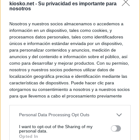
kiosko.net -
Su privacidad es importante para
nosotros
Nosotros y nuestros socios almacenamos o accedemos a
información en un dispositivo, tales como cookies, y
procesamos datos personales, tales como identificadores
únicos e información estándar enviada por un dispositivo,
para personalizar contenidos y anuncios, medición de
anuncios y del contenido e información sobre el público, así
como para desarrollar y mejorar productos. Con su permiso,
nosotros y nuestros socios podemos utilizar datos de
localización geográfica precisa e identificación mediante las
características de dispositivos. Puede hacer clic para
otorgarnos su consentimiento a nosotros y a nuestros socios
para que llevemos a cabo el procesamiento previamente
descrito. De forma alternativa, puede acceder a información
más detallada y cambiar sus preferencias antes de otorgar o
Personal Data Processing Opt Outs
negar su consentimiento. Tenga en cuenta que algún
procesamiento de sus datos personales puede no requerir
I want to opt-out of the Sharing of my
de su consentimiento, pero usted tiene el derecho de
personal data.
rechazar tal procesamiento. Sus preferencias se aplicarán
Opted In