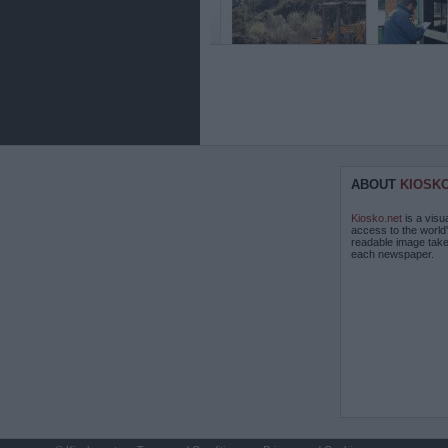
ABOUT
KIOSK
Kiosko.net
is a visu
access to the world
readable image take
each newspaper.