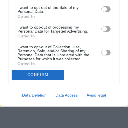
solo a este sitio web. Puede cambiar sus preferencias en
I want to opt-out of the Sale of my
cualquier momento entrando de nuevo en este sitio web o
Personal Data.
visitando nuestra política de privacidad.
Opted In
I want to opt-out of processing my
Personal Data for Targeted Advertising.
Opted In
I want to opt-out of Collection, Use,
Retention, Sale, and/or Sharing of my
Personal Data that Is Unrelated with the
Purposes for which it was collected.
Opted In
CONFIRM
Data Deletion
Data Access
Aviso legal