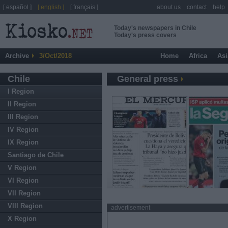
[ español ]
[ english ]
[ français ]
about us
contact
help
Today's newspapers in Chile
Today's press covers
Archive
3/Oct/2018
Home
Africa
Asi
Chile
General press
I Region
II Region
III Region
IV Region
IX Region
Santiago de Chile
V Region
VI Region
VII Region
VIII Region
advertisement
X Region