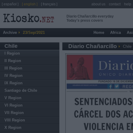
[ español ]
[ english ]
[ français ]
about us
contact
help
Diario Chañarcillo everyday
Today's press covers
Archive
23/Sep/2021
Home
Africa
Asi
Chile
Diario Chañarcillo
Chile
I Region
II Region
III Region
IV Region
IX Region
Santiago de Chile
V Region
VI Region
VII Region
VIII Region
X Region