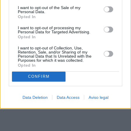
solo a este sitio web. Puede cambiar sus preferencias en
I want to opt-out of the Sale of my
cualquier momento entrando de nuevo en este sitio web o
Personal Data.
visitando nuestra política de privacidad.
Opted In
I want to opt-out of processing my
Personal Data for Targeted Advertising.
Opted In
I want to opt-out of Collection, Use,
Retention, Sale, and/or Sharing of my
Personal Data that Is Unrelated with the
Purposes for which it was collected.
Opted In
CONFIRM
Data Deletion
Data Access
Aviso legal