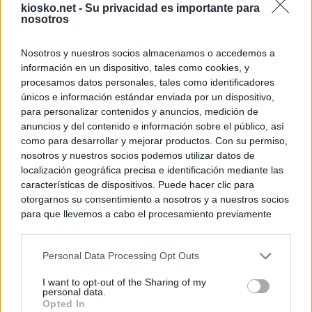
kiosko.net -
Su privacidad es importante para
nosotros
Nosotros y nuestros socios almacenamos o accedemos a
información en un dispositivo, tales como cookies, y
procesamos datos personales, tales como identificadores
únicos e información estándar enviada por un dispositivo,
para personalizar contenidos y anuncios, medición de
anuncios y del contenido e información sobre el público, así
como para desarrollar y mejorar productos. Con su permiso,
nosotros y nuestros socios podemos utilizar datos de
localización geográfica precisa e identificación mediante las
características de dispositivos. Puede hacer clic para
otorgarnos su consentimiento a nosotros y a nuestros socios
para que llevemos a cabo el procesamiento previamente
descrito. De forma alternativa, puede acceder a información
más detallada y cambiar sus preferencias antes de otorgar o
Personal Data Processing Opt Outs
negar su consentimiento. Tenga en cuenta que algún
procesamiento de sus datos personales puede no requerir
I want to opt-out of the Sharing of my
de su consentimiento, pero usted tiene el derecho de
personal data.
rechazar tal procesamiento. Sus preferencias se aplicarán
Opted In