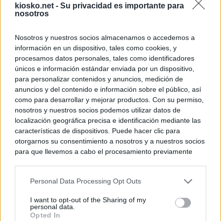
kiosko.net -
Su privacidad es importante para
nosotros
Nosotros y nuestros socios almacenamos o accedemos a
información en un dispositivo, tales como cookies, y
procesamos datos personales, tales como identificadores
únicos e información estándar enviada por un dispositivo,
para personalizar contenidos y anuncios, medición de
anuncios y del contenido e información sobre el público, así
como para desarrollar y mejorar productos. Con su permiso,
nosotros y nuestros socios podemos utilizar datos de
localización geográfica precisa e identificación mediante las
características de dispositivos. Puede hacer clic para
otorgarnos su consentimiento a nosotros y a nuestros socios
para que llevemos a cabo el procesamiento previamente
descrito. De forma alternativa, puede acceder a información
más detallada y cambiar sus preferencias antes de otorgar o
Personal Data Processing Opt Outs
negar su consentimiento. Tenga en cuenta que algún
procesamiento de sus datos personales puede no requerir
I want to opt-out of the Sharing of my
de su consentimiento, pero usted tiene el derecho de
personal data.
rechazar tal procesamiento. Sus preferencias se aplicarán
Opted In