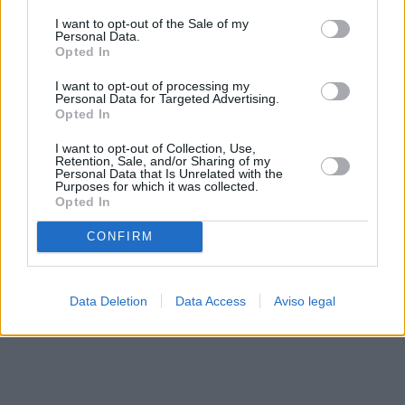
solo a este sitio web. Puede cambiar sus preferencias en
I want to opt-out of the Sale of my
cualquier momento entrando de nuevo en este sitio web o
Personal Data.
visitando nuestra política de privacidad.
Opted In
I want to opt-out of processing my
Personal Data for Targeted Advertising.
Opted In
I want to opt-out of Collection, Use,
Retention, Sale, and/or Sharing of my
Personal Data that Is Unrelated with the
Purposes for which it was collected.
Opted In
CONFIRM
Data Deletion
Data Access
Aviso legal