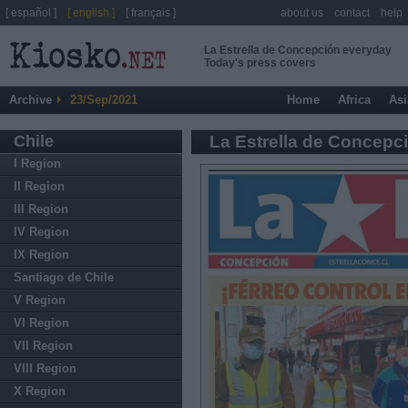
[ español ]
[ english ]
[ français ]
about us
contact
help
La Estrella de Concepción everyday
Today's press covers
Archive
23/Sep/2021
Home
Africa
Asi
Chile
La Estrella de Concepc
I Region
II Region
III Region
IV Region
IX Region
Santiago de Chile
V Region
VI Region
VII Region
VIII Region
X Region