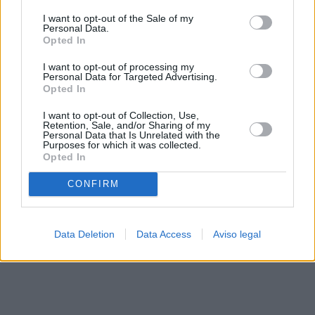
solo a este sitio web. Puede cambiar sus preferencias en
I want to opt-out of the Sale of my
cualquier momento entrando de nuevo en este sitio web o
Personal Data.
visitando nuestra política de privacidad.
Opted In
I want to opt-out of processing my
Personal Data for Targeted Advertising.
Opted In
I want to opt-out of Collection, Use,
Retention, Sale, and/or Sharing of my
Personal Data that Is Unrelated with the
Purposes for which it was collected.
Opted In
CONFIRM
Data Deletion
Data Access
Aviso legal