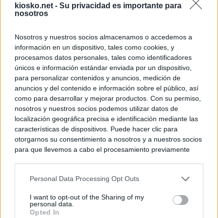
kiosko.net -
Su privacidad es importante para
nosotros
Nosotros y nuestros socios almacenamos o accedemos a
información en un dispositivo, tales como cookies, y
procesamos datos personales, tales como identificadores
únicos e información estándar enviada por un dispositivo,
para personalizar contenidos y anuncios, medición de
anuncios y del contenido e información sobre el público, así
como para desarrollar y mejorar productos. Con su permiso,
nosotros y nuestros socios podemos utilizar datos de
localización geográfica precisa e identificación mediante las
características de dispositivos. Puede hacer clic para
otorgarnos su consentimiento a nosotros y a nuestros socios
para que llevemos a cabo el procesamiento previamente
descrito. De forma alternativa, puede acceder a información
más detallada y cambiar sus preferencias antes de otorgar o
Personal Data Processing Opt Outs
negar su consentimiento. Tenga en cuenta que algún
procesamiento de sus datos personales puede no requerir
I want to opt-out of the Sharing of my
de su consentimiento, pero usted tiene el derecho de
personal data.
rechazar tal procesamiento. Sus preferencias se aplicarán
Opted In