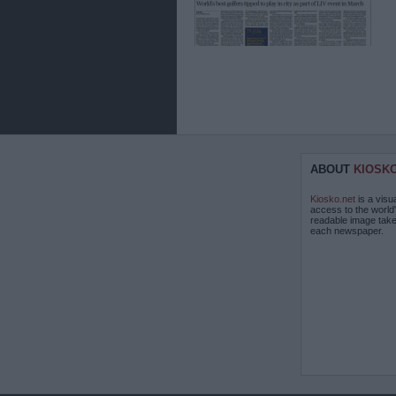
ABOUT
KIOSK
Kiosko.net
is a visu
access to the world
readable image take
each newspaper.