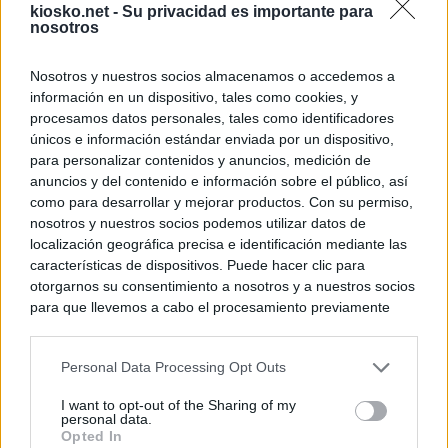
kiosko.net -
Su privacidad es importante para
nosotros
Nosotros y nuestros socios almacenamos o accedemos a
información en un dispositivo, tales como cookies, y
procesamos datos personales, tales como identificadores
únicos e información estándar enviada por un dispositivo,
para personalizar contenidos y anuncios, medición de
anuncios y del contenido e información sobre el público, así
como para desarrollar y mejorar productos. Con su permiso,
nosotros y nuestros socios podemos utilizar datos de
localización geográfica precisa e identificación mediante las
características de dispositivos. Puede hacer clic para
otorgarnos su consentimiento a nosotros y a nuestros socios
para que llevemos a cabo el procesamiento previamente
descrito. De forma alternativa, puede acceder a información
más detallada y cambiar sus preferencias antes de otorgar o
Personal Data Processing Opt Outs
negar su consentimiento. Tenga en cuenta que algún
procesamiento de sus datos personales puede no requerir
I want to opt-out of the Sharing of my
de su consentimiento, pero usted tiene el derecho de
personal data.
rechazar tal procesamiento. Sus preferencias se aplicarán
Opted In