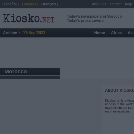
[ español ]
[ english ]
[ français ]
about us
contact
help
Today's newspapers in Morocco
Today's press covers
Archive
17/Sep/2023
Home
Africa
Asi
Morocco
ABOUT
KIOSK
Kiosko.net
is a visu
access to the world
readable image take
each newspaper.