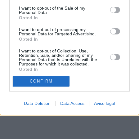
solo a este sitio web. Puede cambiar sus preferencias en
I want to opt-out of the Sale of my
cualquier momento entrando de nuevo en este sitio web o
Personal Data.
visitando nuestra política de privacidad.
Opted In
I want to opt-out of processing my
Personal Data for Targeted Advertising.
Opted In
I want to opt-out of Collection, Use,
Retention, Sale, and/or Sharing of my
Personal Data that Is Unrelated with the
Purposes for which it was collected.
Opted In
CONFIRM
Data Deletion
Data Access
Aviso legal