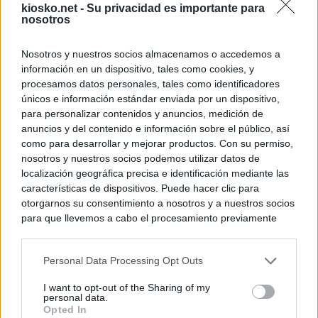
kiosko.net -
Su privacidad es importante para
nosotros
Nosotros y nuestros socios almacenamos o accedemos a
información en un dispositivo, tales como cookies, y
procesamos datos personales, tales como identificadores
únicos e información estándar enviada por un dispositivo,
para personalizar contenidos y anuncios, medición de
anuncios y del contenido e información sobre el público, así
como para desarrollar y mejorar productos. Con su permiso,
nosotros y nuestros socios podemos utilizar datos de
localización geográfica precisa e identificación mediante las
características de dispositivos. Puede hacer clic para
otorgarnos su consentimiento a nosotros y a nuestros socios
para que llevemos a cabo el procesamiento previamente
descrito. De forma alternativa, puede acceder a información
más detallada y cambiar sus preferencias antes de otorgar o
Personal Data Processing Opt Outs
negar su consentimiento. Tenga en cuenta que algún
procesamiento de sus datos personales puede no requerir
I want to opt-out of the Sharing of my
de su consentimiento, pero usted tiene el derecho de
personal data.
rechazar tal procesamiento. Sus preferencias se aplicarán
Opted In