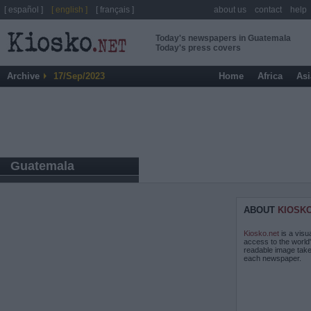
[ español ]
[ english ]
[ français ]
about us
contact
help
Today's newspapers in Guatemala
Today's press covers
Archive
17/Sep/2023
Home
Africa
Asi
Guatemala
ABOUT
KIOSK
Kiosko.net
is a visu
access to the world
readable image take
each newspaper.