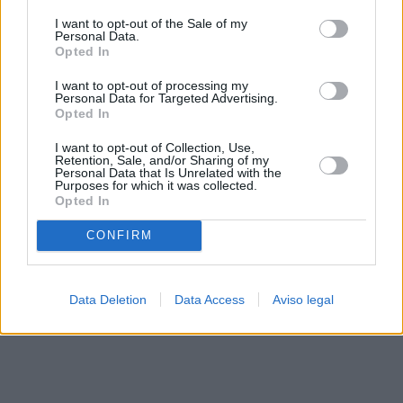
solo a este sitio web. Puede cambiar sus preferencias en
I want to opt-out of the Sale of my
cualquier momento entrando de nuevo en este sitio web o
Personal Data.
visitando nuestra política de privacidad.
Opted In
I want to opt-out of processing my
Personal Data for Targeted Advertising.
Opted In
I want to opt-out of Collection, Use,
Retention, Sale, and/or Sharing of my
Personal Data that Is Unrelated with the
Purposes for which it was collected.
Opted In
CONFIRM
Data Deletion
Data Access
Aviso legal