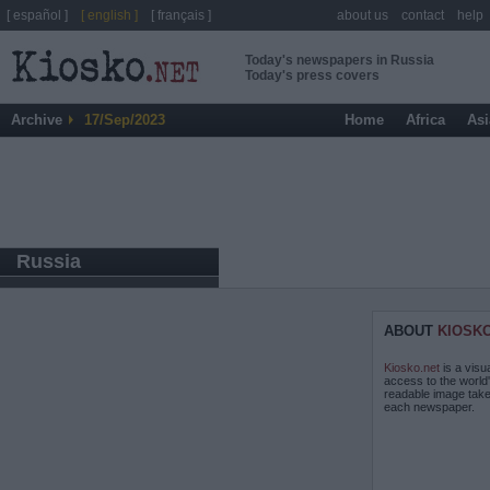
[ español ]
[ english ]
[ français ]
about us
contact
help
Today's newspapers in Russia
Today's press covers
Archive
17/Sep/2023
Home
Africa
Asi
Russia
ABOUT
KIOSK
Kiosko.net
is a visu
access to the world
readable image take
each newspaper.