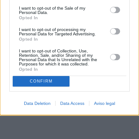
solo a este sitio web. Puede cambiar sus preferencias en
I want to opt-out of the Sale of my
cualquier momento entrando de nuevo en este sitio web o
Personal Data.
visitando nuestra política de privacidad.
Opted In
I want to opt-out of processing my
Personal Data for Targeted Advertising.
Opted In
I want to opt-out of Collection, Use,
Retention, Sale, and/or Sharing of my
Personal Data that Is Unrelated with the
Purposes for which it was collected.
Opted In
CONFIRM
Data Deletion
Data Access
Aviso legal