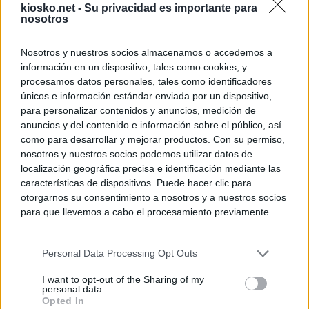
kiosko.net -
Su privacidad es importante para
nosotros
Nosotros y nuestros socios almacenamos o accedemos a
información en un dispositivo, tales como cookies, y
procesamos datos personales, tales como identificadores
únicos e información estándar enviada por un dispositivo,
para personalizar contenidos y anuncios, medición de
anuncios y del contenido e información sobre el público, así
como para desarrollar y mejorar productos. Con su permiso,
nosotros y nuestros socios podemos utilizar datos de
localización geográfica precisa e identificación mediante las
características de dispositivos. Puede hacer clic para
otorgarnos su consentimiento a nosotros y a nuestros socios
para que llevemos a cabo el procesamiento previamente
descrito. De forma alternativa, puede acceder a información
más detallada y cambiar sus preferencias antes de otorgar o
Personal Data Processing Opt Outs
negar su consentimiento. Tenga en cuenta que algún
procesamiento de sus datos personales puede no requerir
I want to opt-out of the Sharing of my
de su consentimiento, pero usted tiene el derecho de
personal data.
rechazar tal procesamiento. Sus preferencias se aplicarán
Opted In