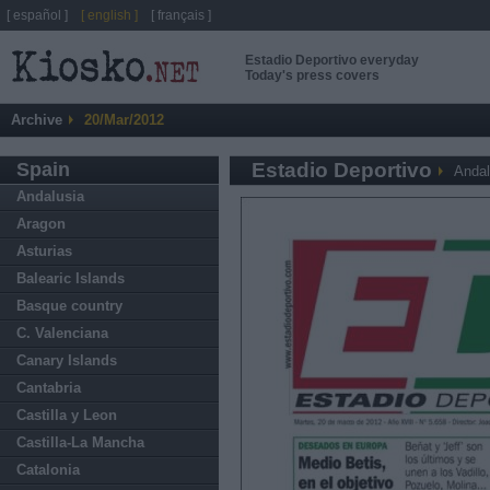
[ español ]
[ english ]
[ français ]
Estadio Deportivo everyday
Today's press covers
Archive
20/Mar/2012
Spain
Estadio Deportivo
Andal
Andalusia
Aragon
Asturias
Balearic Islands
Basque country
C. Valenciana
Canary Islands
Cantabria
Castilla y Leon
Castilla-La Mancha
Catalonia