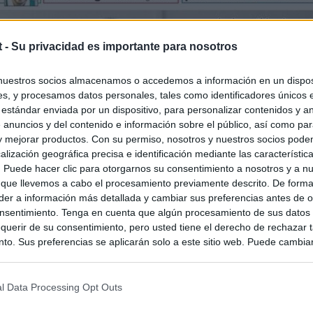
t -
Su privacidad es importante para nosotros
nuestros socios almacenamos o accedemos a información en un disposi
s, y procesamos datos personales, tales como identificadores únicos 
 estándar enviada por un dispositivo, para personalizar contenidos y a
 anuncios y del contenido e información sobre el público, así como pa
 y mejorar productos. Con su permiso, nosotros y nuestros socios podem
alización geográfica precisa e identificación mediante las característic
s. Puede hacer clic para otorgarnos su consentimiento a nosotros y a n
 que llevemos a cabo el procesamiento previamente descrito. De forma 
er a información más detallada y cambiar sus preferencias antes de o
nsentimiento. Tenga en cuenta que algún procesamiento de sus datos
querir de su consentimiento, pero usted tiene el derecho de rechazar t
to. Sus preferencias se aplicarán solo a este sitio web. Puede cambia
s en cualquier momento entrando de nuevo en este sitio web o visitan
privacidad.
l Data Processing Opt Outs