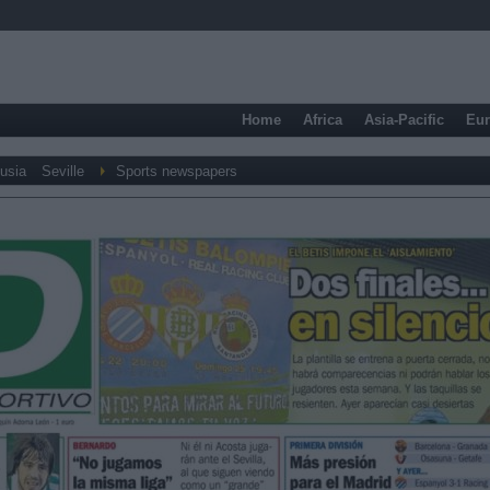
Home
Africa
Asia-Pacific
Eu
usia
Seville
Sports newspapers