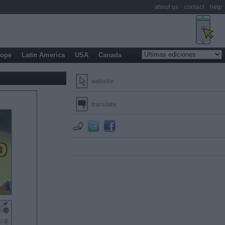
about us
contact
help
rope
Latin America
USA
Canada
website
translate