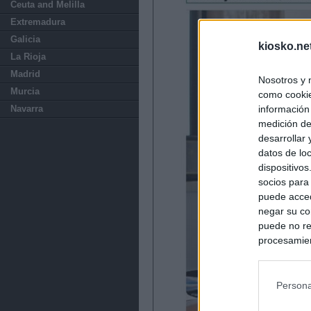
Ceuta and Melilla
Extremadura
Galicia
kiosko.ne
La Rioja
Madrid
Nosotros y 
Murcia
como cookie
información
Navarra
medición de
desarrollar
datos de loc
dispositivo
socios para
puede acced
negar su co
puede no re
procesamien
preferencia
política de 
Persona