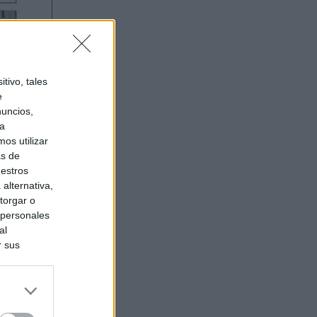
tivo, tales
e
nuncios,
ra
os utilizar
as de
uestros
alternativa,
torgar o
 personales
al
r sus
do nuestra