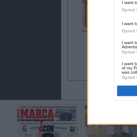
I want t
Opted 
I want t
Opted 
I want 
Advertis
Opted 
I want t
of my P
was col
Opted 