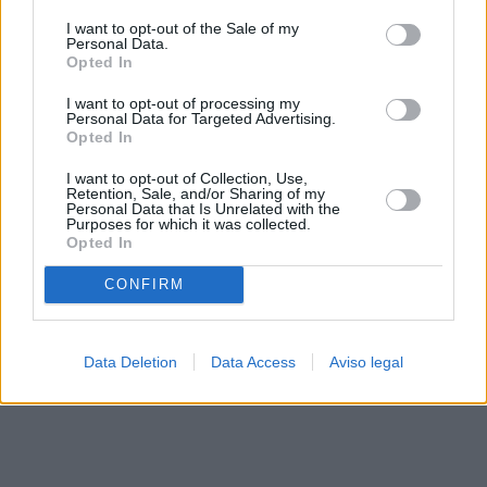
solo a este sitio web. Puede cambiar sus preferencias en
I want to opt-out of the Sale of my
cualquier momento entrando de nuevo en este sitio web o
Personal Data.
visitando nuestra política de privacidad.
Opted In
I want to opt-out of processing my
Personal Data for Targeted Advertising.
Opted In
I want to opt-out of Collection, Use,
Retention, Sale, and/or Sharing of my
Personal Data that Is Unrelated with the
Purposes for which it was collected.
Opted In
CONFIRM
Data Deletion
Data Access
Aviso legal