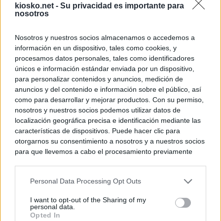
kiosko.net -
Su privacidad es importante para
nosotros
Nosotros y nuestros socios almacenamos o accedemos a
información en un dispositivo, tales como cookies, y
procesamos datos personales, tales como identificadores
únicos e información estándar enviada por un dispositivo,
para personalizar contenidos y anuncios, medición de
anuncios y del contenido e información sobre el público, así
como para desarrollar y mejorar productos. Con su permiso,
nosotros y nuestros socios podemos utilizar datos de
localización geográfica precisa e identificación mediante las
características de dispositivos. Puede hacer clic para
otorgarnos su consentimiento a nosotros y a nuestros socios
para que llevemos a cabo el procesamiento previamente
descrito. De forma alternativa, puede acceder a información
más detallada y cambiar sus preferencias antes de otorgar o
Personal Data Processing Opt Outs
negar su consentimiento. Tenga en cuenta que algún
procesamiento de sus datos personales puede no requerir
I want to opt-out of the Sharing of my
de su consentimiento, pero usted tiene el derecho de
personal data.
rechazar tal procesamiento. Sus preferencias se aplicarán
Opted In