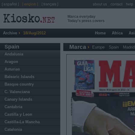
[ español ]
[ english ]
[ français ]
about us
contact
help
Marca everyday
Today's press covers
Archive
18/Aug/2012
Home
Africa
Asi
Spain
Marca
Europe
Spain
Madrid
Andalusia
Aragon
Asturias
Balearic Islands
Basque country
C. Valenciana
Canary Islands
Cantabria
Castilla y Leon
Castilla-La Mancha
Catalonia