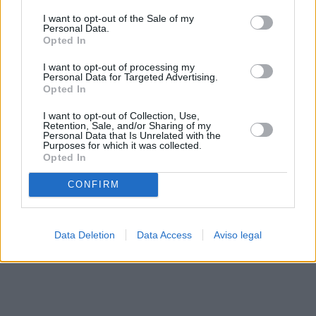
solo a este sitio web. Puede cambiar sus preferencias en
I want to opt-out of the Sale of my
cualquier momento entrando de nuevo en este sitio web o
Personal Data.
visitando nuestra política de privacidad.
Opted In
I want to opt-out of processing my
Personal Data for Targeted Advertising.
Opted In
I want to opt-out of Collection, Use,
Retention, Sale, and/or Sharing of my
Personal Data that Is Unrelated with the
Purposes for which it was collected.
Opted In
CONFIRM
Data Deletion
Data Access
Aviso legal