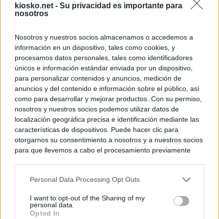
kiosko.net -
Su privacidad es importante para
nosotros
Nosotros y nuestros socios almacenamos o accedemos a
información en un dispositivo, tales como cookies, y
procesamos datos personales, tales como identificadores
únicos e información estándar enviada por un dispositivo,
para personalizar contenidos y anuncios, medición de
anuncios y del contenido e información sobre el público, así
como para desarrollar y mejorar productos. Con su permiso,
nosotros y nuestros socios podemos utilizar datos de
localización geográfica precisa e identificación mediante las
características de dispositivos. Puede hacer clic para
otorgarnos su consentimiento a nosotros y a nuestros socios
para que llevemos a cabo el procesamiento previamente
descrito. De forma alternativa, puede acceder a información
más detallada y cambiar sus preferencias antes de otorgar o
Personal Data Processing Opt Outs
negar su consentimiento. Tenga en cuenta que algún
procesamiento de sus datos personales puede no requerir
I want to opt-out of the Sharing of my
de su consentimiento, pero usted tiene el derecho de
personal data.
rechazar tal procesamiento. Sus preferencias se aplicarán
Opted In