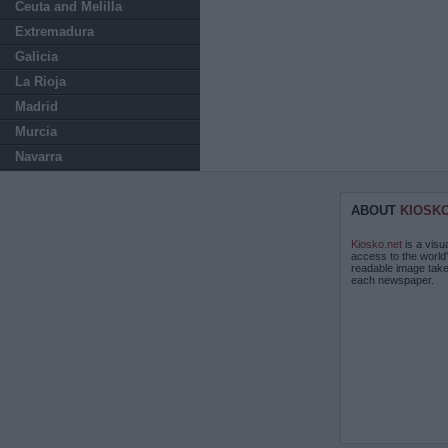
Ceuta and Melilla
Extremadura
Galicia
La Rioja
Madrid
Murcia
Navarra
ABOUT
KIOSK
Kiosko.net
is a visu
access to the world
readable image take
each newspaper.