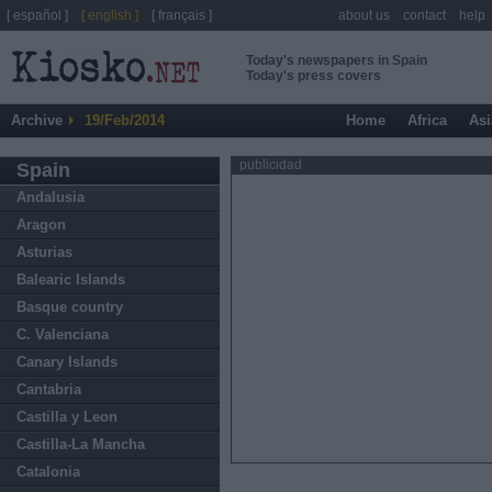
[ español ]
[ english ]
[ français ]
about us
contact
help
Today's newspapers in Spain
Today's press covers
Archive
19/Feb/2014
Home
Africa
Asi
publicidad
Spain
Andalusia
Aragon
Asturias
Balearic Islands
Basque country
C. Valenciana
Canary Islands
Cantabria
Castilla y Leon
Castilla-La Mancha
Catalonia