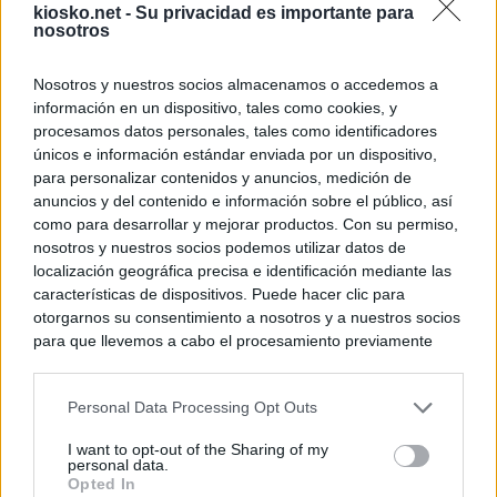
kiosko.net -
Su privacidad es importante para
nosotros
Nosotros y nuestros socios almacenamos o accedemos a
información en un dispositivo, tales como cookies, y
procesamos datos personales, tales como identificadores
únicos e información estándar enviada por un dispositivo,
para personalizar contenidos y anuncios, medición de
anuncios y del contenido e información sobre el público, así
como para desarrollar y mejorar productos. Con su permiso,
nosotros y nuestros socios podemos utilizar datos de
localización geográfica precisa e identificación mediante las
características de dispositivos. Puede hacer clic para
otorgarnos su consentimiento a nosotros y a nuestros socios
para que llevemos a cabo el procesamiento previamente
descrito. De forma alternativa, puede acceder a información
más detallada y cambiar sus preferencias antes de otorgar o
Personal Data Processing Opt Outs
negar su consentimiento. Tenga en cuenta que algún
procesamiento de sus datos personales puede no requerir
I want to opt-out of the Sharing of my
de su consentimiento, pero usted tiene el derecho de
personal data.
rechazar tal procesamiento. Sus preferencias se aplicarán
Opted In