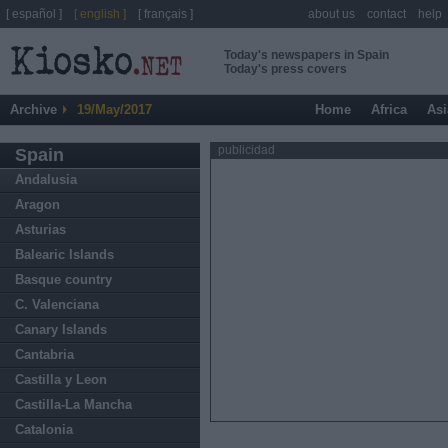
[ español ]
[ english ]
[ français ]
about us
contact
help
Today's newspapers in Spain
Today's press covers
Archive
19/May/2017
Home
Africa
Asi
publicidad
Spain
Andalusia
Aragon
Asturias
Balearic Islands
Basque country
C. Valenciana
Canary Islands
Cantabria
Castilla y Leon
Castilla-La Mancha
Catalonia