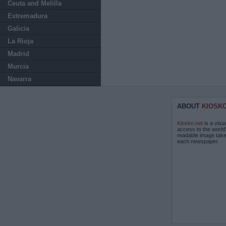
Ceuta and Melilla
Extremadura
Galicia
La Rioja
Madrid
Murcia
Navarra
ABOUT
KIOSK
Kiosko.net
is a visu
access to the world
readable image take
each newspaper.