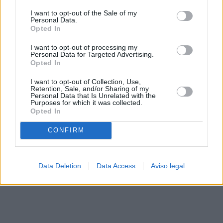
solo a este sitio web. Puede cambiar sus preferencias en
I want to opt-out of the Sale of my
cualquier momento entrando de nuevo en este sitio web o
Personal Data.
visitando nuestra política de privacidad.
Opted In
I want to opt-out of processing my
Personal Data for Targeted Advertising.
Opted In
I want to opt-out of Collection, Use,
Retention, Sale, and/or Sharing of my
Personal Data that Is Unrelated with the
Purposes for which it was collected.
Opted In
CONFIRM
Data Deletion
Data Access
Aviso legal