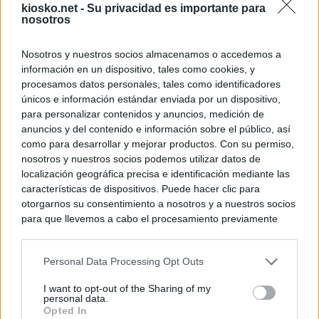
kiosko.net -
Su privacidad es importante para
nosotros
Nosotros y nuestros socios almacenamos o accedemos a
información en un dispositivo, tales como cookies, y
procesamos datos personales, tales como identificadores
únicos e información estándar enviada por un dispositivo,
para personalizar contenidos y anuncios, medición de
anuncios y del contenido e información sobre el público, así
como para desarrollar y mejorar productos. Con su permiso,
nosotros y nuestros socios podemos utilizar datos de
localización geográfica precisa e identificación mediante las
características de dispositivos. Puede hacer clic para
otorgarnos su consentimiento a nosotros y a nuestros socios
para que llevemos a cabo el procesamiento previamente
descrito. De forma alternativa, puede acceder a información
más detallada y cambiar sus preferencias antes de otorgar o
Personal Data Processing Opt Outs
negar su consentimiento. Tenga en cuenta que algún
procesamiento de sus datos personales puede no requerir
I want to opt-out of the Sharing of my
de su consentimiento, pero usted tiene el derecho de
personal data.
rechazar tal procesamiento. Sus preferencias se aplicarán
Opted In