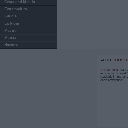
Ceuta and Melilla
Extremadura
Galicia
La Rioja
Madrid
Murcia
Navarra
ABOUT
KIOSK
Kiosko.net
is a visu
access to the world
readable image take
each newspaper.