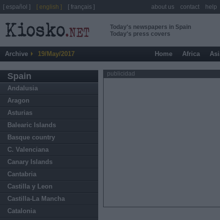
[ español ]
[ english ]
[ français ]
about us
contact
help
Today's newspapers in Spain
Today's press covers
Archive
19/May/2017
Home
Africa
Asi
publicidad
Spain
Andalusia
Aragon
Asturias
Balearic Islands
Basque country
C. Valenciana
Canary Islands
Cantabria
Castilla y Leon
Castilla-La Mancha
Catalonia