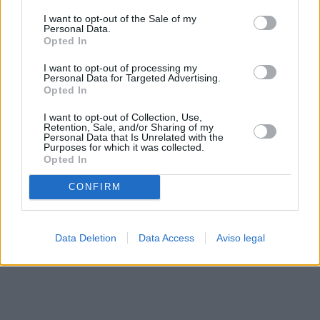
solo a este sitio web. Puede cambiar sus preferencias en
I want to opt-out of the Sale of my
cualquier momento entrando de nuevo en este sitio web o
Personal Data.
visitando nuestra política de privacidad.
Opted In
I want to opt-out of processing my
Personal Data for Targeted Advertising.
Opted In
I want to opt-out of Collection, Use,
Retention, Sale, and/or Sharing of my
Personal Data that Is Unrelated with the
Purposes for which it was collected.
Opted In
CONFIRM
Data Deletion
Data Access
Aviso legal