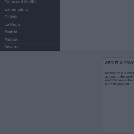
Ceuta and Melilla
Extremadura
Galicia
La Rioja
Madrid
Murcia
Navarra
ABOUT
KIOSK
Kiosko.net
is a visu
access to the world
readable image take
each newspaper.