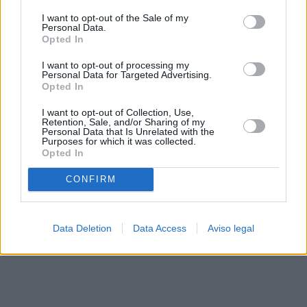
solo a este sitio web. Puede cambiar sus preferencias en
I want to opt-out of the Sale of my
cualquier momento entrando de nuevo en este sitio web o
Personal Data.
visitando nuestra política de privacidad.
Opted In
I want to opt-out of processing my
Personal Data for Targeted Advertising.
Opted In
I want to opt-out of Collection, Use,
Retention, Sale, and/or Sharing of my
Personal Data that Is Unrelated with the
Purposes for which it was collected.
Opted In
CONFIRM
Data Deletion
Data Access
Aviso legal