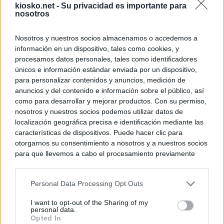
kiosko.net -
Su privacidad es importante para
nosotros
Nosotros y nuestros socios almacenamos o accedemos a
información en un dispositivo, tales como cookies, y
procesamos datos personales, tales como identificadores
únicos e información estándar enviada por un dispositivo,
para personalizar contenidos y anuncios, medición de
anuncios y del contenido e información sobre el público, así
como para desarrollar y mejorar productos. Con su permiso,
nosotros y nuestros socios podemos utilizar datos de
localización geográfica precisa e identificación mediante las
características de dispositivos. Puede hacer clic para
otorgarnos su consentimiento a nosotros y a nuestros socios
para que llevemos a cabo el procesamiento previamente
descrito. De forma alternativa, puede acceder a información
más detallada y cambiar sus preferencias antes de otorgar o
Personal Data Processing Opt Outs
negar su consentimiento. Tenga en cuenta que algún
procesamiento de sus datos personales puede no requerir
I want to opt-out of the Sharing of my
de su consentimiento, pero usted tiene el derecho de
personal data.
rechazar tal procesamiento. Sus preferencias se aplicarán
Opted In