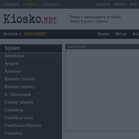
[ español ]
[ english ]
[ français ]
about us
contact
help
Today's newspapers in Spain
Today's press covers
Archive
13/Oct/2022
Home
Africa
Asi
publicidad
Spain
Andalusia
Aragon
Asturias
Balearic Islands
Basque country
C. Valenciana
Canary Islands
Cantabria
Castilla y Leon
Castilla-La Mancha
Catalonia