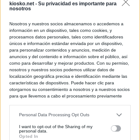
kiosko.net -
Su privacidad es importante para
nosotros
Nosotros y nuestros socios almacenamos o accedemos a
información en un dispositivo, tales como cookies, y
procesamos datos personales, tales como identificadores
únicos e información estándar enviada por un dispositivo,
para personalizar contenidos y anuncios, medición de
anuncios y del contenido e información sobre el público, así
como para desarrollar y mejorar productos. Con su permiso,
nosotros y nuestros socios podemos utilizar datos de
localización geográfica precisa e identificación mediante las
características de dispositivos. Puede hacer clic para
otorgarnos su consentimiento a nosotros y a nuestros socios
para que llevemos a cabo el procesamiento previamente
descrito. De forma alternativa, puede acceder a información
más detallada y cambiar sus preferencias antes de otorgar o
Personal Data Processing Opt Outs
negar su consentimiento. Tenga en cuenta que algún
procesamiento de sus datos personales puede no requerir
I want to opt-out of the Sharing of my
de su consentimiento, pero usted tiene el derecho de
personal data.
rechazar tal procesamiento. Sus preferencias se aplicarán
Opted In