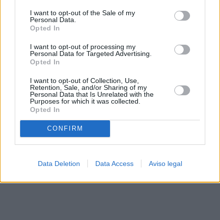
solo a este sitio web. Puede cambiar sus preferencias en
I want to opt-out of the Sale of my
cualquier momento entrando de nuevo en este sitio web o
Personal Data.
visitando nuestra política de privacidad.
Opted In
I want to opt-out of processing my
Personal Data for Targeted Advertising.
Opted In
I want to opt-out of Collection, Use,
Retention, Sale, and/or Sharing of my
Personal Data that Is Unrelated with the
Purposes for which it was collected.
Opted In
CONFIRM
Data Deletion
Data Access
Aviso legal