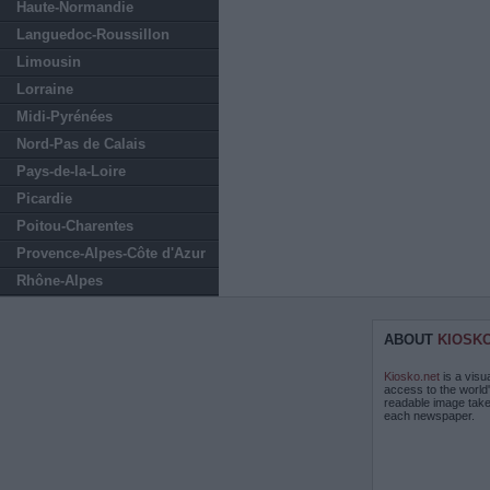
Haute-Normandie
Languedoc-Roussillon
Limousin
Lorraine
Midi-Pyrénées
Nord-Pas de Calais
Pays-de-la-Loire
Picardie
Poitou-Charentes
Provence-Alpes-Côte d'Azur
Rhône-Alpes
ABOUT
KIOSK
Kiosko.net
is a visu
access to the world
readable image take
each newspaper.