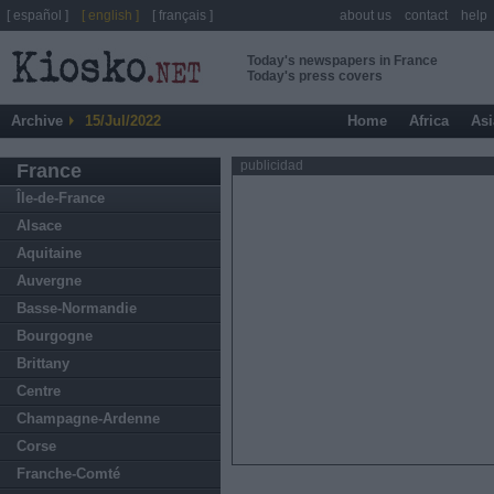
[ español ]
[ english ]
[ français ]
about us
contact
help
Today's newspapers in France
Today's press covers
Archive
15/Jul/2022
Home
Africa
Asi
publicidad
France
Île-de-France
Alsace
Aquitaine
Auvergne
Basse-Normandie
Bourgogne
Brittany
Centre
Champagne-Ardenne
Corse
Franche-Comté