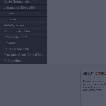
Haute-Normandie
Languedoc-Roussillon
Limousin
Lorraine
Midi-Pyrénées
Nord-Pas de Calais
Pays-de-la-Loire
Picardie
Poitou-Charentes
Provence-Alpes-Côte d'Azur
Rhône-Alpes
ABOUT
KIOSK
Kiosko.net
is a visu
access to the world
readable image take
each newspaper.