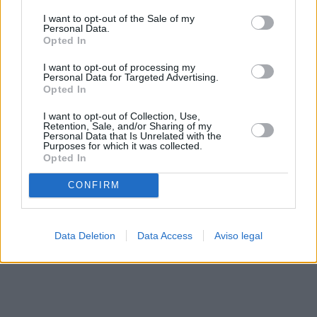
solo a este sitio web. Puede cambiar sus preferencias en
I want to opt-out of the Sale of my
cualquier momento entrando de nuevo en este sitio web o
Personal Data.
visitando nuestra política de privacidad.
Opted In
I want to opt-out of processing my
Personal Data for Targeted Advertising.
Opted In
I want to opt-out of Collection, Use,
Retention, Sale, and/or Sharing of my
Personal Data that Is Unrelated with the
Purposes for which it was collected.
Opted In
CONFIRM
Data Deletion
Data Access
Aviso legal