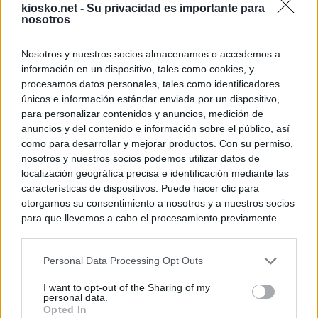
kiosko.net -
Su privacidad es importante para
nosotros
Nosotros y nuestros socios almacenamos o accedemos a
información en un dispositivo, tales como cookies, y
procesamos datos personales, tales como identificadores
únicos e información estándar enviada por un dispositivo,
para personalizar contenidos y anuncios, medición de
anuncios y del contenido e información sobre el público, así
como para desarrollar y mejorar productos. Con su permiso,
nosotros y nuestros socios podemos utilizar datos de
localización geográfica precisa e identificación mediante las
características de dispositivos. Puede hacer clic para
otorgarnos su consentimiento a nosotros y a nuestros socios
para que llevemos a cabo el procesamiento previamente
descrito. De forma alternativa, puede acceder a información
más detallada y cambiar sus preferencias antes de otorgar o
Personal Data Processing Opt Outs
negar su consentimiento. Tenga en cuenta que algún
procesamiento de sus datos personales puede no requerir
I want to opt-out of the Sharing of my
de su consentimiento, pero usted tiene el derecho de
personal data.
rechazar tal procesamiento. Sus preferencias se aplicarán
Opted In