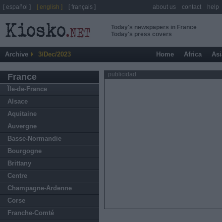
[ español ]
[ english ]
[ français ]
about us
contact
help
Today's newspapers in France
Today's press covers
Archive
3/Dec/2023
Home
Africa
Asi
publicidad
France
Île-de-France
Alsace
Aquitaine
Auvergne
Basse-Normandie
Bourgogne
Brittany
Centre
Champagne-Ardenne
Corse
Franche-Comté