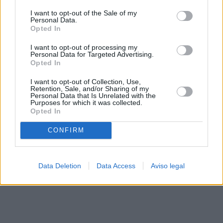
solo a este sitio web. Puede cambiar sus preferencias en
I want to opt-out of the Sale of my
cualquier momento entrando de nuevo en este sitio web o
Personal Data.
visitando nuestra política de privacidad.
Opted In
I want to opt-out of processing my
Personal Data for Targeted Advertising.
Opted In
I want to opt-out of Collection, Use,
Retention, Sale, and/or Sharing of my
Personal Data that Is Unrelated with the
Purposes for which it was collected.
Opted In
CONFIRM
Data Deletion
Data Access
Aviso legal