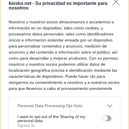
kiosko.net -
Su privacidad es importante para
nosotros
Nosotros y nuestros socios almacenamos o accedemos a
información en un dispositivo, tales como cookies, y
procesamos datos personales, tales como identificadores
únicos e información estándar enviada por un dispositivo,
para personalizar contenidos y anuncios, medición de
anuncios y del contenido e información sobre el público, así
como para desarrollar y mejorar productos. Con su permiso,
nosotros y nuestros socios podemos utilizar datos de
localización geográfica precisa e identificación mediante las
características de dispositivos. Puede hacer clic para
otorgarnos su consentimiento a nosotros y a nuestros socios
para que llevemos a cabo el procesamiento previamente
descrito. De forma alternativa, puede acceder a información
más detallada y cambiar sus preferencias antes de otorgar o
Personal Data Processing Opt Outs
negar su consentimiento. Tenga en cuenta que algún
procesamiento de sus datos personales puede no requerir
I want to opt-out of the Sharing of my
de su consentimiento, pero usted tiene el derecho de
personal data.
rechazar tal procesamiento. Sus preferencias se aplicarán
Opted In