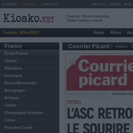
[ español ]
[ english ]
[ français ]
about us
contact
help
Courrier Picard everyday
Today's press covers
Sunday, 3/Dec/2023
Home
Africa
Asi
France
Courrier Picard
France
Île-de-France
Alsace
Aquitaine
Auvergne
Basse-Normandie
Bourgogne
Brittany
Centre
Champagne-Ardenne
Corse
Franche-Comté