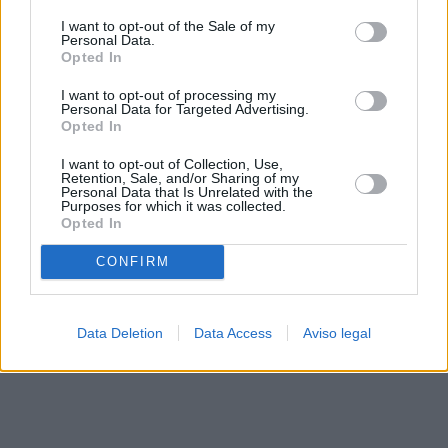
solo a este sitio web. Puede cambiar sus preferencias en
I want to opt-out of the Sale of my
cualquier momento entrando de nuevo en este sitio web o
Personal Data.
visitando nuestra política de privacidad.
Opted In
I want to opt-out of processing my
Personal Data for Targeted Advertising.
Opted In
I want to opt-out of Collection, Use,
Retention, Sale, and/or Sharing of my
Personal Data that Is Unrelated with the
Purposes for which it was collected.
Opted In
CONFIRM
Data Deletion
Data Access
Aviso legal