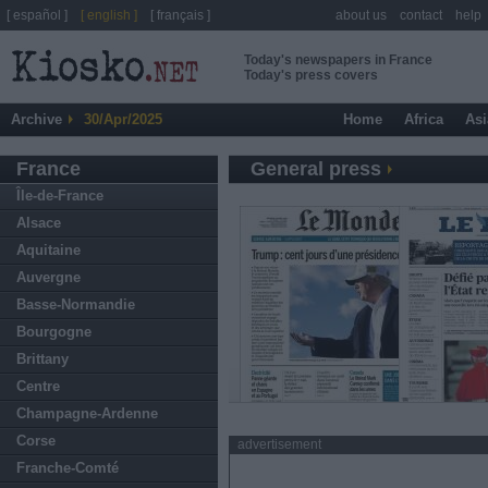
[ español ]
[ english ]
[ français ]
about us
contact
help
Today's newspapers in France
Today's press covers
Archive
30/Apr/2025
Home
Africa
Asi
France
General press
Île-de-France
Alsace
Aquitaine
Auvergne
Basse-Normandie
Bourgogne
Brittany
Centre
Champagne-Ardenne
Corse
advertisement
Franche-Comté