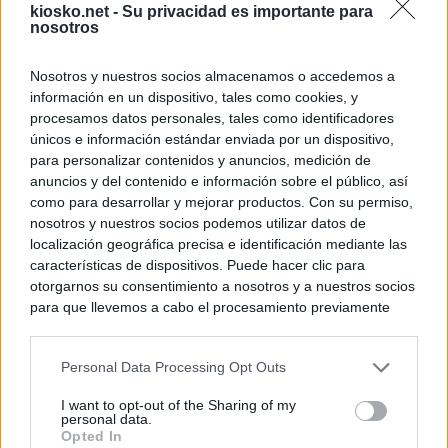
kiosko.net -
Su privacidad es importante para
nosotros
Nosotros y nuestros socios almacenamos o accedemos a
información en un dispositivo, tales como cookies, y
procesamos datos personales, tales como identificadores
únicos e información estándar enviada por un dispositivo,
para personalizar contenidos y anuncios, medición de
anuncios y del contenido e información sobre el público, así
como para desarrollar y mejorar productos. Con su permiso,
nosotros y nuestros socios podemos utilizar datos de
localización geográfica precisa e identificación mediante las
características de dispositivos. Puede hacer clic para
otorgarnos su consentimiento a nosotros y a nuestros socios
para que llevemos a cabo el procesamiento previamente
descrito. De forma alternativa, puede acceder a información
más detallada y cambiar sus preferencias antes de otorgar o
Personal Data Processing Opt Outs
negar su consentimiento. Tenga en cuenta que algún
procesamiento de sus datos personales puede no requerir
I want to opt-out of the Sharing of my
de su consentimiento, pero usted tiene el derecho de
personal data.
rechazar tal procesamiento. Sus preferencias se aplicarán
Opted In