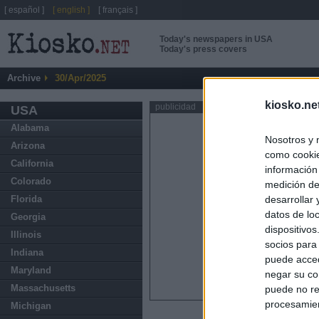
[ español ]
[ english ]
[ français ]
Today's newspapers in USA
Today's press covers
Archive
30/Apr/2025
kiosko.ne
publicidad
USA
Alabama
Nosotros y 
Arizona
como cookie
California
información
Colorado
medición de
Florida
desarrollar
datos de loc
Georgia
dispositivo
Illinois
socios para
Indiana
puede acced
Maryland
negar su co
Massachusetts
puede no re
procesamien
Michigan