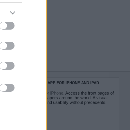
do nuestra
KIOSKO.NET APP FOR IPHONE AND IPAD
Kiosko.net for iPhone.
Access the front pages of
major newspapers around the world. A visual
experience and usability without precedents.