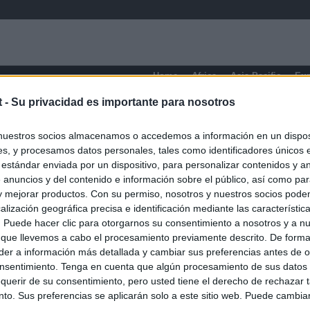
Home
Africa
Asia-Pacific
Eu
t -
Su privacidad es importante para nosotros
Washington
nuestros socios almacenamos o accedemos a información en un disposi
s, y procesamos datos personales, tales como identificadores únicos 
 estándar enviada por un dispositivo, para personalizar contenidos y a
 anuncios y del contenido e información sobre el público, así como pa
 y mejorar productos. Con su permiso, nosotros y nuestros socios podem
alización geográfica precisa e identificación mediante las característic
s. Puede hacer clic para otorgarnos su consentimiento a nosotros y a n
 que llevemos a cabo el procesamiento previamente descrito. De forma 
er a información más detallada y cambiar sus preferencias antes de o
nsentimiento. Tenga en cuenta que algún procesamiento de sus datos
querir de su consentimiento, pero usted tiene el derecho de rechazar t
to. Sus preferencias se aplicarán solo a este sitio web. Puede cambia