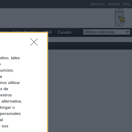
about us
contact
help
rope
Latin America
USA
Canada
tivo, tales
e
nuncios,
ra
os utilizar
as de
uestros
alternativa,
torgar o
 personales
al
r sus