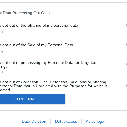
s en cualquier momento entrando de nuevo en este sitio web o visitan
privacidad.
l Data Processing Opt Outs
o opt-out of the Sharing of my personal data.
In
o opt-out of the Sale of my Personal Data.
In
to opt-out of processing my Personal Data for Targeted
ing.
In
O.NET
o opt-out of Collection, Use, Retention, Sale, and/or Sharing
ersonal Data that Is Unrelated with the Purposes for which it
lected.
ual daily press directory that gives access to the world's largest news
 a readable image taken from today's frontpage cover of each
In
CONFIRM
Data Deletion
Data Access
Aviso legal