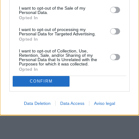
solo a este sitio web. Puede cambiar sus preferencias en
I want to opt-out of the Sale of my
cualquier momento entrando de nuevo en este sitio web o
Personal Data.
visitando nuestra política de privacidad.
Opted In
I want to opt-out of processing my
Personal Data for Targeted Advertising.
Opted In
I want to opt-out of Collection, Use,
Retention, Sale, and/or Sharing of my
Personal Data that Is Unrelated with the
Purposes for which it was collected.
Opted In
CONFIRM
Data Deletion
Data Access
Aviso legal