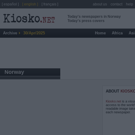
[ español ]
[ english ]
[ français ]
about us
contact
help
Today's newspapers in Norway
Today's press covers
Archive
30/Apr/2025
Home
Africa
Asi
Norway
ABOUT
KIOSK
Kiosko.net
is a visu
access to the world
readable image take
each newspaper.