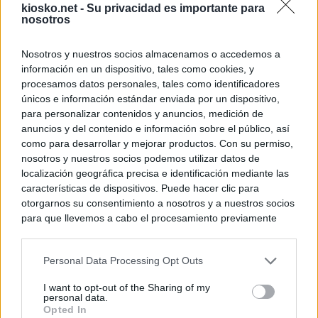
kiosko.net -
Su privacidad es importante para
nosotros
Nosotros y nuestros socios almacenamos o accedemos a
información en un dispositivo, tales como cookies, y
procesamos datos personales, tales como identificadores
únicos e información estándar enviada por un dispositivo,
para personalizar contenidos y anuncios, medición de
anuncios y del contenido e información sobre el público, así
como para desarrollar y mejorar productos. Con su permiso,
nosotros y nuestros socios podemos utilizar datos de
localización geográfica precisa e identificación mediante las
características de dispositivos. Puede hacer clic para
otorgarnos su consentimiento a nosotros y a nuestros socios
para que llevemos a cabo el procesamiento previamente
descrito. De forma alternativa, puede acceder a información
más detallada y cambiar sus preferencias antes de otorgar o
Personal Data Processing Opt Outs
negar su consentimiento. Tenga en cuenta que algún
procesamiento de sus datos personales puede no requerir
I want to opt-out of the Sharing of my
de su consentimiento, pero usted tiene el derecho de
personal data.
rechazar tal procesamiento. Sus preferencias se aplicarán
Opted In