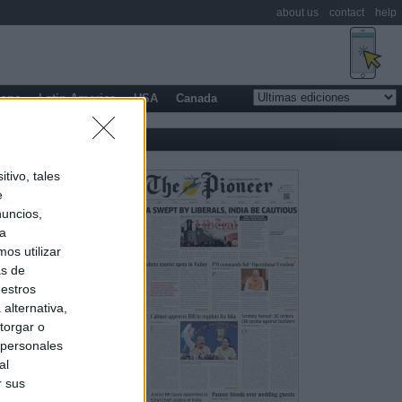
about us
contact
help
rope
Latin America
USA
Canada
tivo, tales
e
nuncios,
ra
os utilizar
as de
uestros
alternativa,
torgar o
 personales
al
r sus