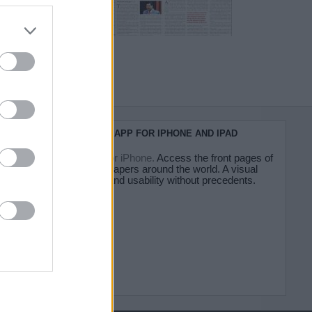
do nuestra
KIOSKO.NET APP FOR IPHONE AND IPAD
Kiosko.net for iPhone.
Access the front pages of
major newspapers around the world. A visual
experience and usability without precedents.