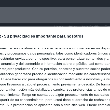
Home
Africa
Asia-Pacific
Eu
t -
Su privacidad es importante para nosotros
nuestros socios almacenamos o accedemos a información en un disposi
s, y procesamos datos personales, tales como identificadores únicos 
 estándar enviada por un dispositivo, para personalizar contenidos y a
 anuncios y del contenido e información sobre el público, así como pa
 y mejorar productos. Con su permiso, nosotros y nuestros socios podem
alización geográfica precisa e identificación mediante las característic
s. Puede hacer clic para otorgarnos su consentimiento a nosotros y a n
 que llevemos a cabo el procesamiento previamente descrito. De forma 
er a información más detallada y cambiar sus preferencias antes de o
nsentimiento. Tenga en cuenta que algún procesamiento de sus datos
querir de su consentimiento, pero usted tiene el derecho de rechazar t
to. Sus preferencias se aplicarán solo a este sitio web. Puede cambia