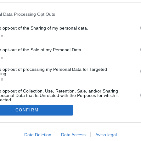
s en cualquier momento entrando de nuevo en este sitio web o visitan
privacidad.
l Data Processing Opt Outs
o opt-out of the Sharing of my personal data.
In
o opt-out of the Sale of my Personal Data.
In
O.NET
to opt-out of processing my Personal Data for Targeted
ual daily press directory that gives access to the world's largest news
ing.
 a readable image taken from today's frontpage cover of each
In
o opt-out of Collection, Use, Retention, Sale, and/or Sharing
ersonal Data that Is Unrelated with the Purposes for which it
lected.
In
CONFIRM
Data Deletion
Data Access
Aviso legal