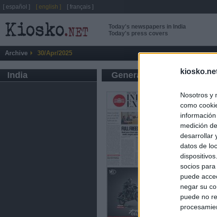
[ español ]
[ english ]
[ français ]
Today's newspapers in India
Today's press covers
Archive
30/Apr/2025
kiosko.ne
India
General press
Nosotros y 
como cookie
información
medición de
desarrollar
datos de loc
dispositivo
socios para
puede acced
negar su co
puede no re
procesamien