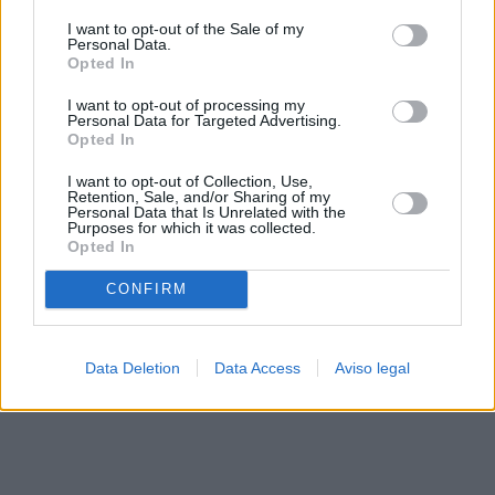
solo a este sitio web. Puede cambiar sus preferencias en
I want to opt-out of the Sale of my
cualquier momento entrando de nuevo en este sitio web o
Personal Data.
visitando nuestra política de privacidad.
Opted In
I want to opt-out of processing my
Personal Data for Targeted Advertising.
Opted In
I want to opt-out of Collection, Use,
Retention, Sale, and/or Sharing of my
Personal Data that Is Unrelated with the
Purposes for which it was collected.
Opted In
CONFIRM
Data Deletion
Data Access
Aviso legal