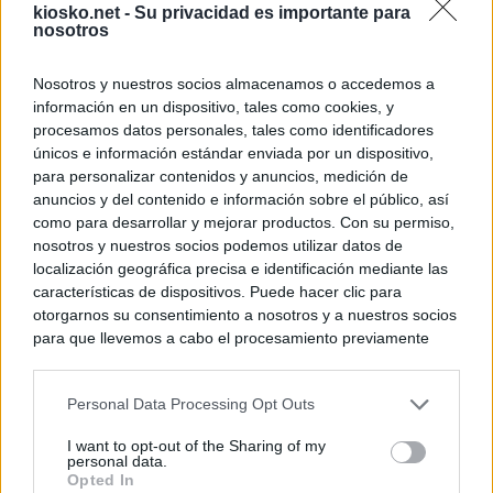
kiosko.net -
Su privacidad es importante para
nosotros
Nosotros y nuestros socios almacenamos o accedemos a
información en un dispositivo, tales como cookies, y
procesamos datos personales, tales como identificadores
únicos e información estándar enviada por un dispositivo,
para personalizar contenidos y anuncios, medición de
anuncios y del contenido e información sobre el público, así
como para desarrollar y mejorar productos. Con su permiso,
nosotros y nuestros socios podemos utilizar datos de
localización geográfica precisa e identificación mediante las
características de dispositivos. Puede hacer clic para
otorgarnos su consentimiento a nosotros y a nuestros socios
para que llevemos a cabo el procesamiento previamente
descrito. De forma alternativa, puede acceder a información
más detallada y cambiar sus preferencias antes de otorgar o
Personal Data Processing Opt Outs
negar su consentimiento. Tenga en cuenta que algún
procesamiento de sus datos personales puede no requerir
I want to opt-out of the Sharing of my
de su consentimiento, pero usted tiene el derecho de
personal data.
rechazar tal procesamiento. Sus preferencias se aplicarán
Opted In