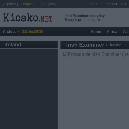
[ español ]
[ english ]
[ français ]
about us
contact
help
Irish Examiner everyday
Today's press covers
Archive
21/Dec/2018
Home
Africa
Asi
Ireland
Irish Examiner
Ireland