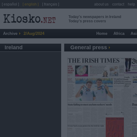
[ español ]
[ english ]
[ français ]
about us
contact
help
Today's newspapers in Ireland
Today's press covers
Archive
2/Aug/2024
Home
Africa
Asi
Ireland
General press