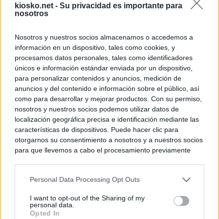
kiosko.net -
Su privacidad es importante para
nosotros
Nosotros y nuestros socios almacenamos o accedemos a
información en un dispositivo, tales como cookies, y
procesamos datos personales, tales como identificadores
únicos e información estándar enviada por un dispositivo,
para personalizar contenidos y anuncios, medición de
anuncios y del contenido e información sobre el público, así
como para desarrollar y mejorar productos. Con su permiso,
nosotros y nuestros socios podemos utilizar datos de
localización geográfica precisa e identificación mediante las
características de dispositivos. Puede hacer clic para
otorgarnos su consentimiento a nosotros y a nuestros socios
para que llevemos a cabo el procesamiento previamente
descrito. De forma alternativa, puede acceder a información
más detallada y cambiar sus preferencias antes de otorgar o
Personal Data Processing Opt Outs
negar su consentimiento. Tenga en cuenta que algún
procesamiento de sus datos personales puede no requerir
I want to opt-out of the Sharing of my
de su consentimiento, pero usted tiene el derecho de
personal data.
rechazar tal procesamiento. Sus preferencias se aplicarán
Opted In