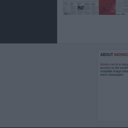
ABOUT
KIOSK
Kiosko.net
is a visu
access to the world
readable image take
each newspaper.