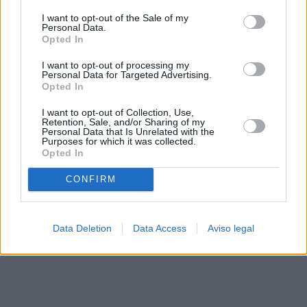
solo a este sitio web. Puede cambiar sus preferencias en
I want to opt-out of the Sale of my
cualquier momento entrando de nuevo en este sitio web o
Personal Data.
visitando nuestra política de privacidad.
Opted In
I want to opt-out of processing my
Personal Data for Targeted Advertising.
Opted In
I want to opt-out of Collection, Use,
Retention, Sale, and/or Sharing of my
Personal Data that Is Unrelated with the
Purposes for which it was collected.
Opted In
CONFIRM
Data Deletion
Data Access
Aviso legal