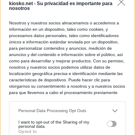
kiosko.net -
Su privacidad es importante para
nosotros
Nosotros y nuestros socios almacenamos o accedemos a
información en un dispositivo, tales como cookies, y
procesamos datos personales, tales como identificadores
únicos e información estándar enviada por un dispositivo,
para personalizar contenidos y anuncios, medición de
anuncios y del contenido e información sobre el público, así
como para desarrollar y mejorar productos. Con su permiso,
nosotros y nuestros socios podemos utilizar datos de
localización geográfica precisa e identificación mediante las
características de dispositivos. Puede hacer clic para
otorgarnos su consentimiento a nosotros y a nuestros socios
para que llevemos a cabo el procesamiento previamente
descrito. De forma alternativa, puede acceder a información
más detallada y cambiar sus preferencias antes de otorgar o
Personal Data Processing Opt Outs
negar su consentimiento. Tenga en cuenta que algún
procesamiento de sus datos personales puede no requerir
I want to opt-out of the Sharing of my
de su consentimiento, pero usted tiene el derecho de
personal data.
rechazar tal procesamiento. Sus preferencias se aplicarán
Opted In