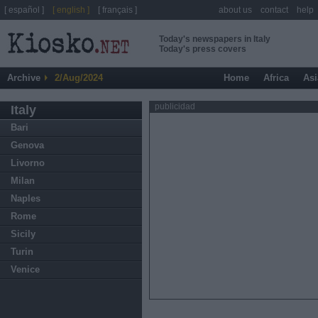
[ español ]
[ english ]
[ français ]
about us
contact
help
Today's newspapers in Italy
Today's press covers
Archive
2/Aug/2024
Home
Africa
Asi
publicidad
Italy
Bari
Genova
Livorno
Milan
Naples
Rome
Sicily
Turin
Venice