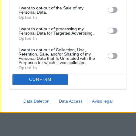
solo a este sitio web. Puede cambiar sus preferencias en
I want to opt-out of the Sale of my
cualquier momento entrando de nuevo en este sitio web o
Personal Data.
visitando nuestra política de privacidad.
Opted In
I want to opt-out of processing my
Personal Data for Targeted Advertising.
Opted In
I want to opt-out of Collection, Use,
Retention, Sale, and/or Sharing of my
Personal Data that Is Unrelated with the
Purposes for which it was collected.
Opted In
CONFIRM
Data Deletion
Data Access
Aviso legal