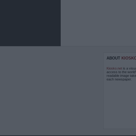
ABOUT
KIOSK
Kiosko.net
is a visu
access to the world
readable image take
each newspaper.