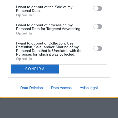
solo a este sitio web. Puede cambiar sus preferencias en
I want to opt-out of the Sale of my
cualquier momento entrando de nuevo en este sitio web o
Personal Data.
visitando nuestra política de privacidad.
Opted In
I want to opt-out of processing my
Personal Data for Targeted Advertising.
Opted In
I want to opt-out of Collection, Use,
Retention, Sale, and/or Sharing of my
Personal Data that Is Unrelated with the
Purposes for which it was collected.
Opted In
CONFIRM
Data Deletion
Data Access
Aviso legal