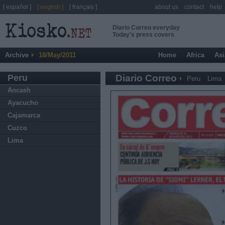
[ español ]
[ english ]
[ français ]
about us
contact
help
Diario Correo everyday
Today's press covers
Archive
18/May/2011
Home
Africa
Asi
Peru
Diario Correo
Peru
Lima
Ancash
Ayacucho
Cajamarca
Cuzco
Lima