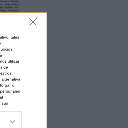
tivo, tales
e
nuncios,
ra
os utilizar
as de
uestros
alternativa,
torgar o
 personales
al
r sus
do nuestra