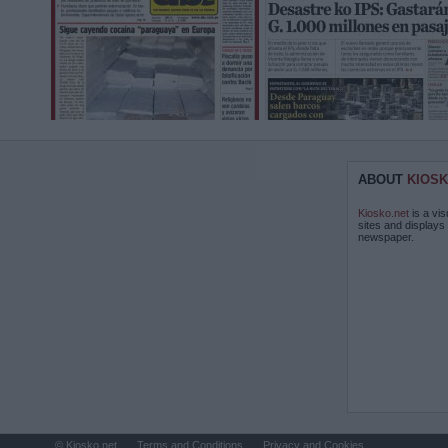
ABOUT
KIOSK
Kiosko.net
is a vis
sites and displays
newspaper.
© Kiosko.net
Terms and Conditions
Privacy and Cookies