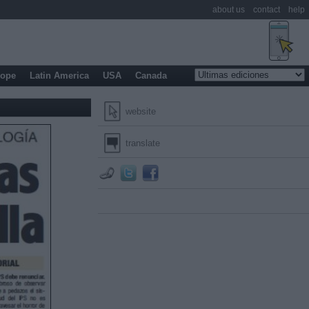
about us
contact
help
rope
Latin America
USA
Canada
website
translate