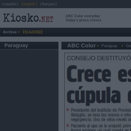
[ español ]
[ english ]
[ français ]
ABC Color everyday
Today's press covers
Archive
15/Jul/2022
Paraguay
ABC Color
Paraguay
Ge