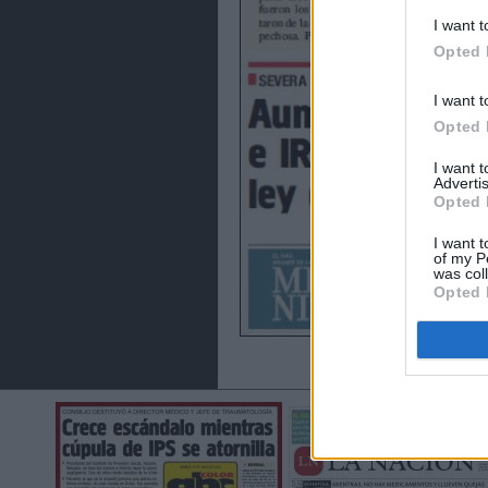
I want t
Opted 
I want t
Opted 
I want 
Advertis
Opted 
I want t
of my P
was col
Opted 