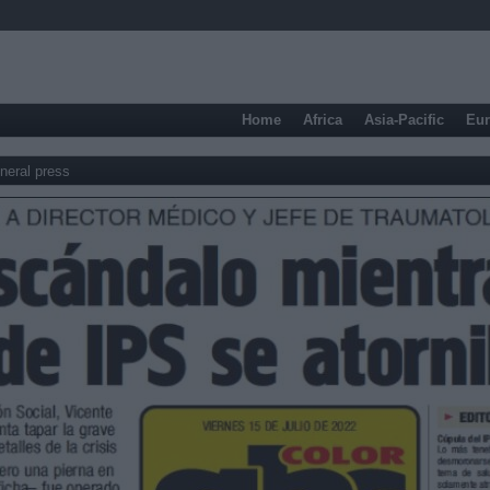
Home
Africa
Asia-Pacific
Eu
neral press