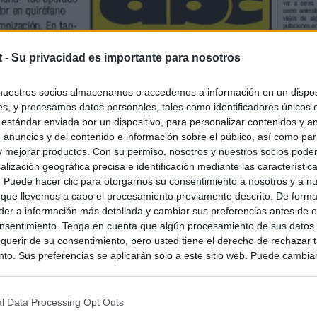
t -
Su privacidad es importante para nosotros
nuestros socios almacenamos o accedemos a información en un disposi
s, y procesamos datos personales, tales como identificadores únicos 
 estándar enviada por un dispositivo, para personalizar contenidos y a
 anuncios y del contenido e información sobre el público, así como pa
 y mejorar productos. Con su permiso, nosotros y nuestros socios podem
alización geográfica precisa e identificación mediante las característic
s. Puede hacer clic para otorgarnos su consentimiento a nosotros y a n
 que llevemos a cabo el procesamiento previamente descrito. De forma 
er a información más detallada y cambiar sus preferencias antes de o
nsentimiento. Tenga en cuenta que algún procesamiento de sus datos
querir de su consentimiento, pero usted tiene el derecho de rechazar t
to. Sus preferencias se aplicarán solo a este sitio web. Puede cambia
s en cualquier momento entrando de nuevo en este sitio web o visitan
privacidad.
l Data Processing Opt Outs