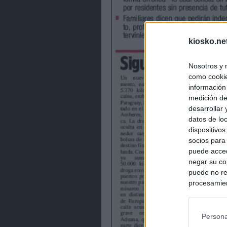
kiosko.ne
Nosotros y 
como cookie
información
medición de
desarrollar
datos de loc
dispositivo
socios para
puede acced
negar su co
puede no re
procesamien
preferencia
política de 
Persona