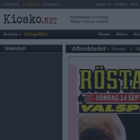
[ español ]
[ english ]
[ français ]
about us
contact
help
Aftonbladet everyday
Today's press covers
Archive
14/Sep/2014
Home
Africa
Asi
Sweden
Aftonbladet
Sweden
Ta