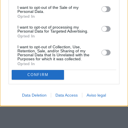
solo a este sitio web. Puede cambiar sus preferencias en
I want to opt-out of the Sale of my
cualquier momento entrando de nuevo en este sitio web o
Personal Data.
visitando nuestra política de privacidad.
Opted In
I want to opt-out of processing my
Personal Data for Targeted Advertising.
Opted In
I want to opt-out of Collection, Use,
Retention, Sale, and/or Sharing of my
Personal Data that Is Unrelated with the
Purposes for which it was collected.
Opted In
CONFIRM
Data Deletion
Data Access
Aviso legal