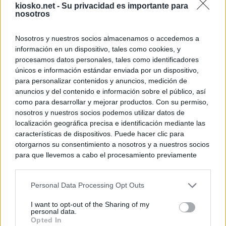
kiosko.net -
Su privacidad es importante para
nosotros
Nosotros y nuestros socios almacenamos o accedemos a
información en un dispositivo, tales como cookies, y
procesamos datos personales, tales como identificadores
únicos e información estándar enviada por un dispositivo,
para personalizar contenidos y anuncios, medición de
anuncios y del contenido e información sobre el público, así
como para desarrollar y mejorar productos. Con su permiso,
nosotros y nuestros socios podemos utilizar datos de
localización geográfica precisa e identificación mediante las
características de dispositivos. Puede hacer clic para
otorgarnos su consentimiento a nosotros y a nuestros socios
para que llevemos a cabo el procesamiento previamente
descrito. De forma alternativa, puede acceder a información
más detallada y cambiar sus preferencias antes de otorgar o
Personal Data Processing Opt Outs
negar su consentimiento. Tenga en cuenta que algún
procesamiento de sus datos personales puede no requerir
I want to opt-out of the Sharing of my
de su consentimiento, pero usted tiene el derecho de
personal data.
rechazar tal procesamiento. Sus preferencias se aplicarán
Opted In