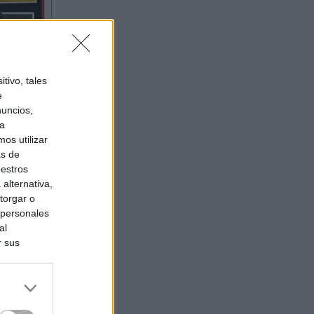
tivo, tales
e
nuncios,
ra
os utilizar
as de
uestros
alternativa,
torgar o
 personales
al
r sus
do nuestra