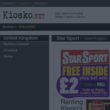
[ español ]
[ english ]
[ français ]
Star Sport everyday
Today's press covers
Archive
5/Nov/2022
United Kingdom
Star Sport
United Kingdom
Northern Ireland
Scotland
Wales