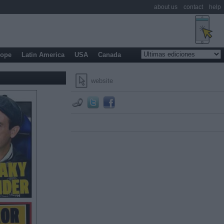
about us
contact
help
rope
Latin America
USA
Canada
website