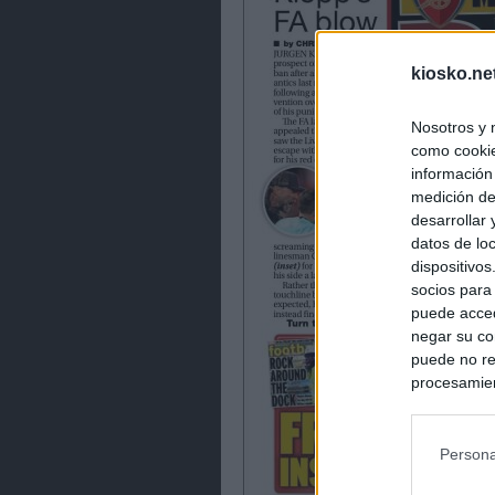
kiosko.ne
Nosotros y 
como cookie
información
medición de
desarrollar
datos de loc
dispositivo
socios para
puede acced
negar su co
puede no re
procesamien
preferencia
política de 
Persona