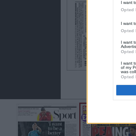
I want t
Opted 
I want t
Opted 
I want 
Advertis
Opted 
I want t
of my P
was col
Opted 