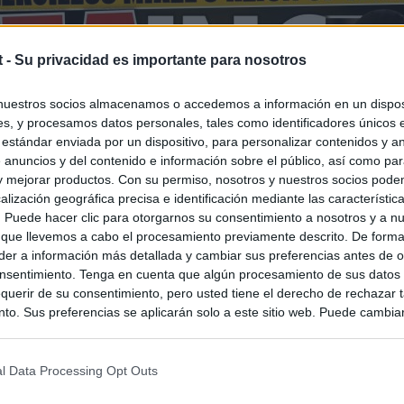
t -
Su privacidad es importante para nosotros
nuestros socios almacenamos o accedemos a información en un disposi
s, y procesamos datos personales, tales como identificadores únicos 
 estándar enviada por un dispositivo, para personalizar contenidos y a
 anuncios y del contenido e información sobre el público, así como pa
 y mejorar productos. Con su permiso, nosotros y nuestros socios podem
alización geográfica precisa e identificación mediante las característic
s. Puede hacer clic para otorgarnos su consentimiento a nosotros y a n
 que llevemos a cabo el procesamiento previamente descrito. De forma 
er a información más detallada y cambiar sus preferencias antes de o
nsentimiento. Tenga en cuenta que algún procesamiento de sus datos
querir de su consentimiento, pero usted tiene el derecho de rechazar t
to. Sus preferencias se aplicarán solo a este sitio web. Puede cambia
s en cualquier momento entrando de nuevo en este sitio web o visitan
privacidad.
l Data Processing Opt Outs