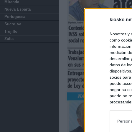
Miranda
Nueva Esparta
Portuguesa
kiosko.ne
Sucre_ve
Trujillo
Nosotros y 
Zulia
como cookie
información
medición de
desarrollar
datos de loc
dispositivo
socios para
puede acced
negar su co
puede no re
procesamien
preferencia
política de 
Persona