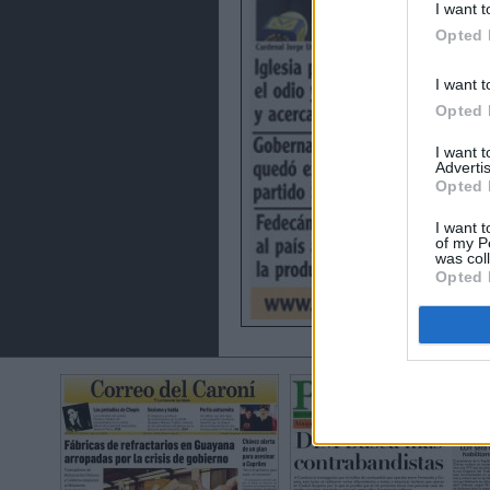
I want t
Opted 
I want t
Opted 
I want 
Advertis
Opted 
I want t
of my P
was col
Opted 