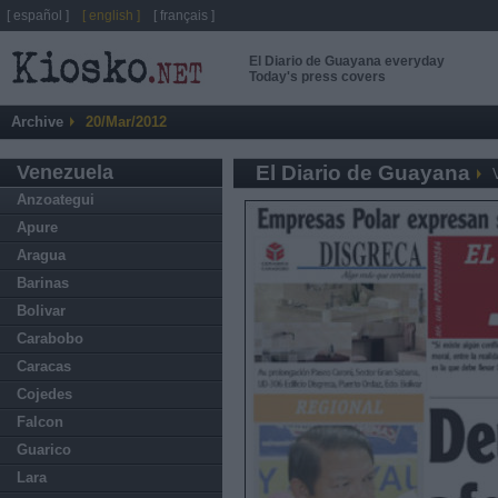
[ español ]
[ english ]
[ français ]
El Diario de Guayana everyday
Today's press covers
Archive
20/Mar/2012
Venezuela
El Diario de Guayana
Anzoategui
Apure
Aragua
Barinas
Bolivar
Carabobo
Caracas
Cojedes
Falcon
Guarico
Lara