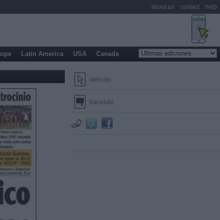
about us
contact
help
rope
Latin America
USA
Canada
website
translate