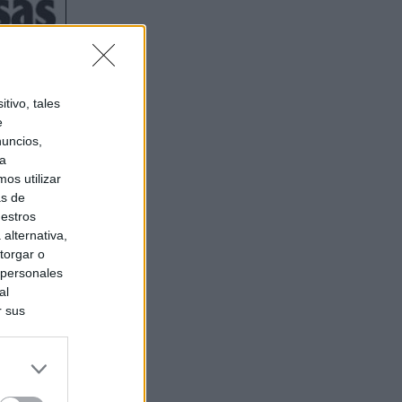
tivo, tales
e
nuncios,
ra
os utilizar
as de
uestros
alternativa,
torgar o
 personales
al
r sus
do nuestra