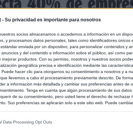
t -
Su privacidad es importante para nosotros
nuestros socios almacenamos o accedemos a información en un disposi
s, y procesamos datos personales, tales como identificadores únicos 
 estándar enviada por un dispositivo, para personalizar contenidos y a
 anuncios y del contenido e información sobre el público, así como pa
 y mejorar productos. Con su permiso, nosotros y nuestros socios podem
alización geográfica precisa e identificación mediante las característic
s. Puede hacer clic para otorgarnos su consentimiento a nosotros y a n
 que llevemos a cabo el procesamiento previamente descrito. De forma 
er a información más detallada y cambiar sus preferencias antes de o
nsentimiento. Tenga en cuenta que algún procesamiento de sus datos
querir de su consentimiento, pero usted tiene el derecho de rechazar t
to. Sus preferencias se aplicarán solo a este sitio web. Puede cambia
s en cualquier momento entrando de nuevo en este sitio web o visitan
privacidad.
l Data Processing Opt Outs