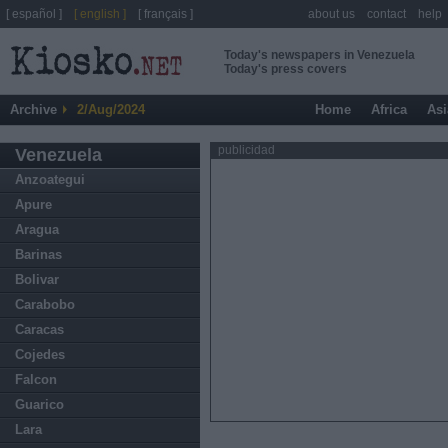
[ español ]
[ english ]
[ français ]
about us
contact
help
Today's newspapers in Venezuela
Today's press covers
Archive
2/Aug/2024
Home
Africa
Asi
publicidad
Venezuela
Anzoategui
Apure
Aragua
Barinas
Bolivar
Carabobo
Caracas
Cojedes
Falcon
Guarico
Lara