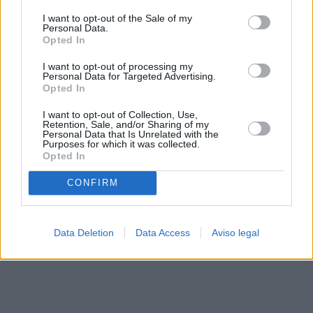
solo a este sitio web. Puede cambiar sus preferencias en
I want to opt-out of the Sale of my
cualquier momento entrando de nuevo en este sitio web o
Personal Data.
visitando nuestra política de privacidad.
Opted In
I want to opt-out of processing my
Personal Data for Targeted Advertising.
Opted In
I want to opt-out of Collection, Use,
Retention, Sale, and/or Sharing of my
Personal Data that Is Unrelated with the
Purposes for which it was collected.
Opted In
CONFIRM
Data Deletion
Data Access
Aviso legal