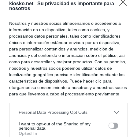
kiosko.net -
Su privacidad es importante para
nosotros
Nosotros y nuestros socios almacenamos o accedemos a
información en un dispositivo, tales como cookies, y
procesamos datos personales, tales como identificadores
únicos e información estándar enviada por un dispositivo,
para personalizar contenidos y anuncios, medición de
anuncios y del contenido e información sobre el público, así
como para desarrollar y mejorar productos. Con su permiso,
nosotros y nuestros socios podemos utilizar datos de
localización geográfica precisa e identificación mediante las
características de dispositivos. Puede hacer clic para
otorgarnos su consentimiento a nosotros y a nuestros socios
para que llevemos a cabo el procesamiento previamente
descrito. De forma alternativa, puede acceder a información
más detallada y cambiar sus preferencias antes de otorgar o
Personal Data Processing Opt Outs
negar su consentimiento. Tenga en cuenta que algún
procesamiento de sus datos personales puede no requerir
I want to opt-out of the Sharing of my
de su consentimiento, pero usted tiene el derecho de
personal data.
rechazar tal procesamiento. Sus preferencias se aplicarán
Opted In