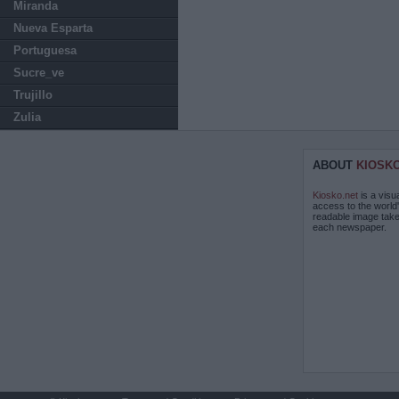
Miranda
Nueva Esparta
Portuguesa
Sucre_ve
Trujillo
Zulia
ABOUT
KIOSK
Kiosko.net
is a visu
access to the world
readable image take
each newspaper.