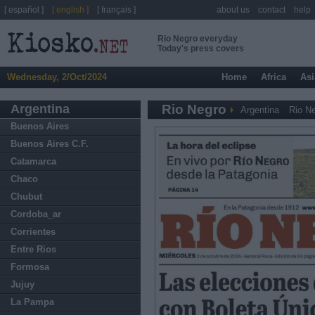
[ español ]
[ english ]
[ français ]
about us
contact
help
Rio Negro everyday
Today's press covers
Wednesday, 2/Oct/2024
Home
Africa
Asi
Argentina
Rio Negro
Argentina
Rio N
Buenos Aires
Buenos Aires C.F.
Catamarca
Chaco
Chubut
Cordoba_ar
Corrientes
Entre Rios
Formosa
Jujuy
La Pampa