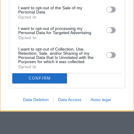
solo a este sitio web. Puede cambiar sus preferencias en
I want to opt-out of the Sale of my
cualquier momento entrando de nuevo en este sitio web o
Personal Data.
visitando nuestra política de privacidad.
Opted In
I want to opt-out of processing my
Personal Data for Targeted Advertising.
Opted In
I want to opt-out of Collection, Use,
Retention, Sale, and/or Sharing of my
Personal Data that Is Unrelated with the
Purposes for which it was collected.
Opted In
CONFIRM
Data Deletion
Data Access
Aviso legal