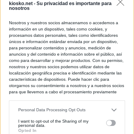
kiosko.net -
Su privacidad es importante para
nosotros
Nosotros y nuestros socios almacenamos o accedemos a
información en un dispositivo, tales como cookies, y
procesamos datos personales, tales como identificadores
únicos e información estándar enviada por un dispositivo,
para personalizar contenidos y anuncios, medición de
anuncios y del contenido e información sobre el público, así
como para desarrollar y mejorar productos. Con su permiso,
nosotros y nuestros socios podemos utilizar datos de
localización geográfica precisa e identificación mediante las
características de dispositivos. Puede hacer clic para
otorgarnos su consentimiento a nosotros y a nuestros socios
para que llevemos a cabo el procesamiento previamente
descrito. De forma alternativa, puede acceder a información
más detallada y cambiar sus preferencias antes de otorgar o
Personal Data Processing Opt Outs
negar su consentimiento. Tenga en cuenta que algún
procesamiento de sus datos personales puede no requerir
I want to opt-out of the Sharing of my
de su consentimiento, pero usted tiene el derecho de
personal data.
rechazar tal procesamiento. Sus preferencias se aplicarán
Opted In