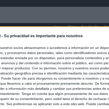
Home
Africa
Asia-Pacific
Eu
t -
Su privacidad es importante para nosotros
Philippines
nuestros socios almacenamos o accedemos a información en un disposi
s, y procesamos datos personales, tales como identificadores únicos 
 estándar enviada por un dispositivo, para personalizar contenidos y a
 anuncios y del contenido e información sobre el público, así como pa
 y mejorar productos. Con su permiso, nosotros y nuestros socios podem
alización geográfica precisa e identificación mediante las característic
s. Puede hacer clic para otorgarnos su consentimiento a nosotros y a n
 que llevemos a cabo el procesamiento previamente descrito. De forma 
er a información más detallada y cambiar sus preferencias antes de o
nsentimiento. Tenga en cuenta que algún procesamiento de sus datos
querir de su consentimiento, pero usted tiene el derecho de rechazar t
to. Sus preferencias se aplicarán solo a este sitio web. Puede cambia
O.NET