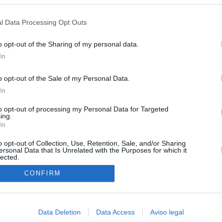
s en cualquier momento entrando de nuevo en este sitio web o visitan
privacidad.
ual daily press directory that gives access to the world's largest news
 a readable image taken from today's frontpage cover of each
l Data Processing Opt Outs
o opt-out of the Sharing of my personal data.
In
o opt-out of the Sale of my Personal Data.
In
to opt-out of processing my Personal Data for Targeted
ing.
In
o opt-out of Collection, Use, Retention, Sale, and/or Sharing
ersonal Data that Is Unrelated with the Purposes for which it
lected.
In
CONFIRM
Data Deletion
Data Access
Aviso legal