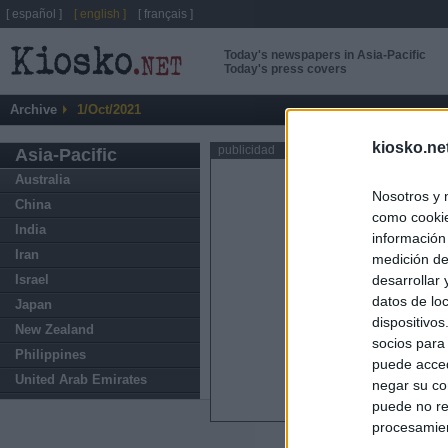
[ español ]
[ english ]
[ français ]
Today's newspapers in Asia-Pacific
Today's press covers
Archive
1/Oct/2021
kiosko.ne
publicidad
Asia-Pacific
Australia
Nosotros y 
China
como cookie
India
información
Iran
medición de
Israel
desarrollar
datos de loc
Japan
dispositivo
New Zealand
socios para
Philippines
puede acced
United Arab Emirates
negar su co
puede no re
procesamien
ABOUT
KIOSK