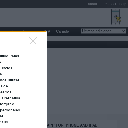
about us
contact
help
rope
Latin America
USA
Canada
tivo, tales
e
nuncios,
ra
os utilizar
as de
uestros
alternativa,
torgar o
 personales
al
r sus
KIOSKO.NET APP FOR IPHONE AND IPAD