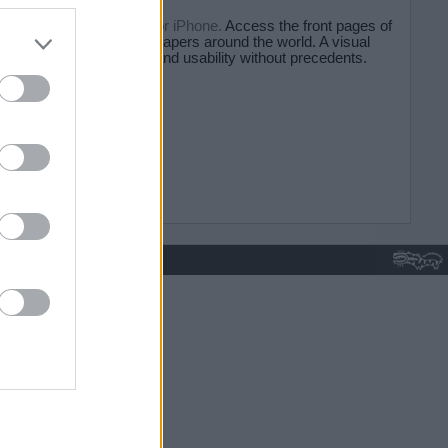
do nuestra
Kiosko.net for iPhone.
Access the front pages of
major newspapers around the world. A visual
experience and usability without precedents.