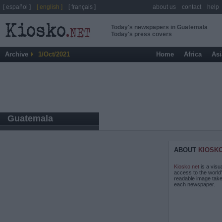
[ español ]
[ english ]
[ français ]
about us
contact
help
Today's newspapers in Guatemala
Today's press covers
Archive
1/Oct/2021
Home
Africa
Asi
Guatemala
ABOUT
KIOSK
Kiosko.net
is a visu
access to the world
readable image take
each newspaper.