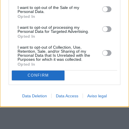
solo a este sitio web. Puede cambiar sus preferencias en
I want to opt-out of the Sale of my
cualquier momento entrando de nuevo en este sitio web o
Personal Data.
visitando nuestra política de privacidad.
Opted In
I want to opt-out of processing my
Personal Data for Targeted Advertising.
Opted In
I want to opt-out of Collection, Use,
Retention, Sale, and/or Sharing of my
Personal Data that Is Unrelated with the
Purposes for which it was collected.
Opted In
CONFIRM
Data Deletion
Data Access
Aviso legal