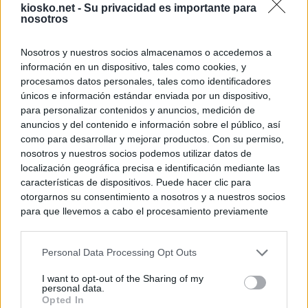
kiosko.net -
Su privacidad es importante para
nosotros
Nosotros y nuestros socios almacenamos o accedemos a
información en un dispositivo, tales como cookies, y
procesamos datos personales, tales como identificadores
únicos e información estándar enviada por un dispositivo,
para personalizar contenidos y anuncios, medición de
anuncios y del contenido e información sobre el público, así
como para desarrollar y mejorar productos. Con su permiso,
nosotros y nuestros socios podemos utilizar datos de
localización geográfica precisa e identificación mediante las
características de dispositivos. Puede hacer clic para
otorgarnos su consentimiento a nosotros y a nuestros socios
para que llevemos a cabo el procesamiento previamente
descrito. De forma alternativa, puede acceder a información
más detallada y cambiar sus preferencias antes de otorgar o
Personal Data Processing Opt Outs
negar su consentimiento. Tenga en cuenta que algún
procesamiento de sus datos personales puede no requerir
I want to opt-out of the Sharing of my
de su consentimiento, pero usted tiene el derecho de
personal data.
rechazar tal procesamiento. Sus preferencias se aplicarán
Opted In