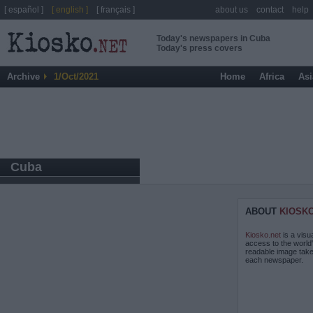
[ español ]
[ english ]
[ français ]
about us
contact
help
Today's newspapers in Cuba
Today's press covers
Archive
1/Oct/2021
Home
Africa
Asi
Cuba
ABOUT
KIOSK
Kiosko.net
is a visu
access to the world
readable image take
each newspaper.