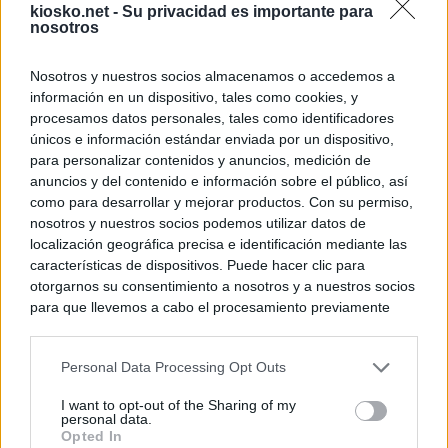
kiosko.net -
Su privacidad es importante para
nosotros
Nosotros y nuestros socios almacenamos o accedemos a
información en un dispositivo, tales como cookies, y
procesamos datos personales, tales como identificadores
únicos e información estándar enviada por un dispositivo,
para personalizar contenidos y anuncios, medición de
anuncios y del contenido e información sobre el público, así
como para desarrollar y mejorar productos. Con su permiso,
nosotros y nuestros socios podemos utilizar datos de
localización geográfica precisa e identificación mediante las
características de dispositivos. Puede hacer clic para
otorgarnos su consentimiento a nosotros y a nuestros socios
para que llevemos a cabo el procesamiento previamente
descrito. De forma alternativa, puede acceder a información
más detallada y cambiar sus preferencias antes de otorgar o
Personal Data Processing Opt Outs
negar su consentimiento. Tenga en cuenta que algún
procesamiento de sus datos personales puede no requerir
I want to opt-out of the Sharing of my
de su consentimiento, pero usted tiene el derecho de
personal data.
rechazar tal procesamiento. Sus preferencias se aplicarán
Opted In