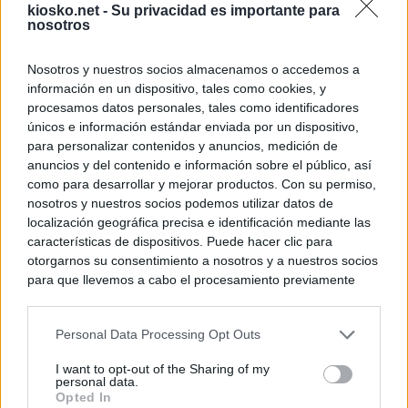
kiosko.net -
Su privacidad es importante para
nosotros
Nosotros y nuestros socios almacenamos o accedemos a
información en un dispositivo, tales como cookies, y
procesamos datos personales, tales como identificadores
únicos e información estándar enviada por un dispositivo,
para personalizar contenidos y anuncios, medición de
anuncios y del contenido e información sobre el público, así
como para desarrollar y mejorar productos. Con su permiso,
nosotros y nuestros socios podemos utilizar datos de
localización geográfica precisa e identificación mediante las
características de dispositivos. Puede hacer clic para
otorgarnos su consentimiento a nosotros y a nuestros socios
para que llevemos a cabo el procesamiento previamente
descrito. De forma alternativa, puede acceder a información
más detallada y cambiar sus preferencias antes de otorgar o
Personal Data Processing Opt Outs
negar su consentimiento. Tenga en cuenta que algún
procesamiento de sus datos personales puede no requerir
I want to opt-out of the Sharing of my
de su consentimiento, pero usted tiene el derecho de
personal data.
rechazar tal procesamiento. Sus preferencias se aplicarán
Opted In