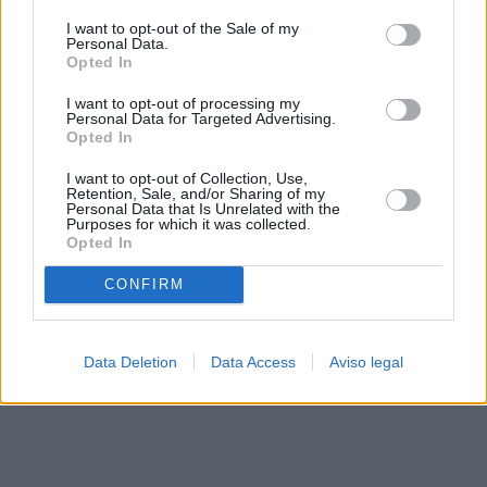
solo a este sitio web. Puede cambiar sus preferencias en
I want to opt-out of the Sale of my
cualquier momento entrando de nuevo en este sitio web o
Personal Data.
visitando nuestra política de privacidad.
Opted In
I want to opt-out of processing my
Personal Data for Targeted Advertising.
Opted In
I want to opt-out of Collection, Use,
Retention, Sale, and/or Sharing of my
Personal Data that Is Unrelated with the
Purposes for which it was collected.
Opted In
CONFIRM
Data Deletion
Data Access
Aviso legal