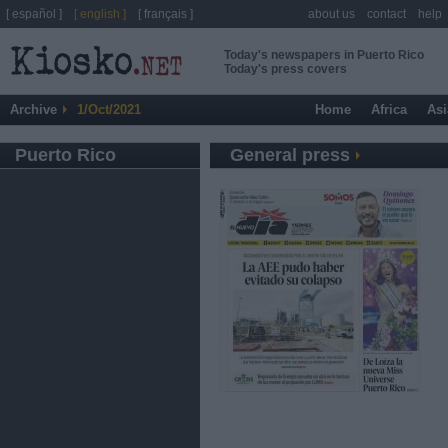
[ español ]
[ english ]
[ français ]
about us
contact
help
Today's newspapers in Puerto Rico
Today's press covers
Archive
1/Oct/2021
Home
Africa
Asi
Puerto Rico
General press