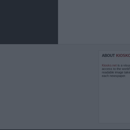
ABOUT
KIOSK
Kiosko.net
is a visu
access to the world
readable image take
each newspaper.