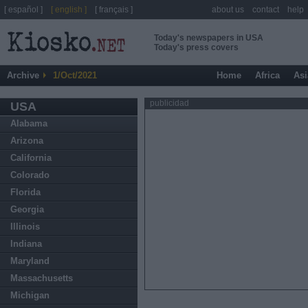
[ español ]
[ english ]
[ français ]
about us
contact
help
Today's newspapers in USA
Today's press covers
Archive
1/Oct/2021
Home
Africa
Asi
publicidad
USA
Alabama
Arizona
California
Colorado
Florida
Georgia
Illinois
Indiana
Maryland
Massachusetts
Michigan