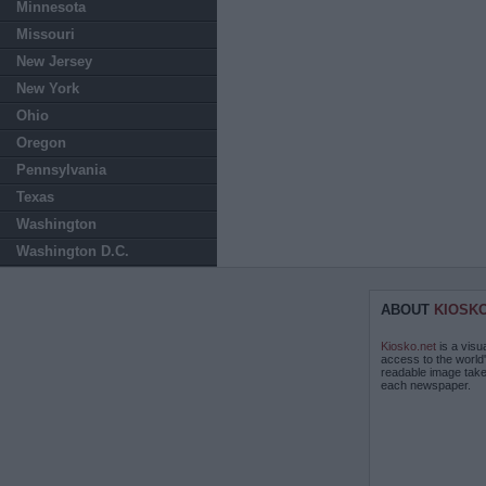
Minnesota
Missouri
New Jersey
New York
Ohio
Oregon
Pennsylvania
Texas
Washington
Washington D.C.
ABOUT
KIOSK
Kiosko.net
is a visu
access to the world
readable image take
each newspaper.