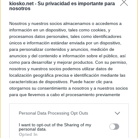
kiosko.net -
Su privacidad es importante para
nosotros
Nosotros y nuestros socios almacenamos o accedemos a
información en un dispositivo, tales como cookies, y
procesamos datos personales, tales como identificadores
únicos e información estándar enviada por un dispositivo,
para personalizar contenidos y anuncios, medición de
anuncios y del contenido e información sobre el público, así
como para desarrollar y mejorar productos. Con su permiso,
nosotros y nuestros socios podemos utilizar datos de
localización geográfica precisa e identificación mediante las
características de dispositivos. Puede hacer clic para
otorgarnos su consentimiento a nosotros y a nuestros socios
para que llevemos a cabo el procesamiento previamente
descrito. De forma alternativa, puede acceder a información
más detallada y cambiar sus preferencias antes de otorgar o
Personal Data Processing Opt Outs
negar su consentimiento. Tenga en cuenta que algún
procesamiento de sus datos personales puede no requerir
I want to opt-out of the Sharing of my
de su consentimiento, pero usted tiene el derecho de
personal data.
rechazar tal procesamiento. Sus preferencias se aplicarán
Opted In