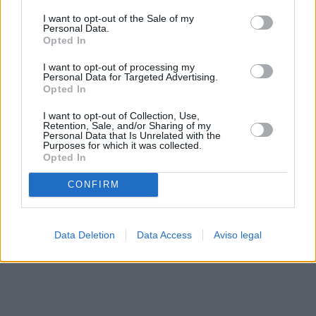
solo a este sitio web. Puede cambiar sus preferencias en
I want to opt-out of the Sale of my
cualquier momento entrando de nuevo en este sitio web o
Personal Data.
visitando nuestra política de privacidad.
Opted In
I want to opt-out of processing my
Personal Data for Targeted Advertising.
Opted In
I want to opt-out of Collection, Use,
Retention, Sale, and/or Sharing of my
Personal Data that Is Unrelated with the
Purposes for which it was collected.
Opted In
CONFIRM
Data Deletion
Data Access
Aviso legal