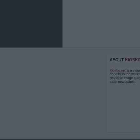
ABOUT
KIOSK
Kiosko.net
is a visu
access to the world
readable image take
each newspaper.