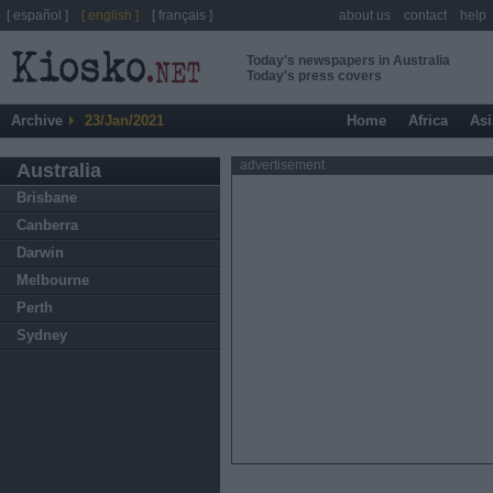
[ español ]
[ english ]
[ français ]
about us
contact
help
Today's newspapers in Australia
Today's press covers
Archive
23/Jan/2021
Home
Africa
Asi
advertisement
Australia
Brisbane
Canberra
Darwin
Melbourne
Perth
Sydney