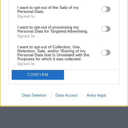
solo a este sitio web. Puede cambiar sus preferencias en
I want to opt-out of the Sale of my
cualquier momento entrando de nuevo en este sitio web o
Personal Data.
visitando nuestra política de privacidad.
Opted In
I want to opt-out of processing my
Personal Data for Targeted Advertising.
Opted In
I want to opt-out of Collection, Use,
Retention, Sale, and/or Sharing of my
Personal Data that Is Unrelated with the
Purposes for which it was collected.
Opted In
CONFIRM
Data Deletion
Data Access
Aviso legal