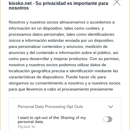
kiosko.net -
Su privacidad es importante para
nosotros
Nosotros y nuestros socios almacenamos o accedemos a
información en un dispositivo, tales como cookies, y
procesamos datos personales, tales como identificadores
únicos e información estándar enviada por un dispositivo,
para personalizar contenidos y anuncios, medición de
anuncios y del contenido e información sobre el público, así
como para desarrollar y mejorar productos. Con su permiso,
nosotros y nuestros socios podemos utilizar datos de
localización geográfica precisa e identificación mediante las
características de dispositivos. Puede hacer clic para
otorgarnos su consentimiento a nosotros y a nuestros socios
para que llevemos a cabo el procesamiento previamente
descrito. De forma alternativa, puede acceder a información
más detallada y cambiar sus preferencias antes de otorgar o
Personal Data Processing Opt Outs
negar su consentimiento. Tenga en cuenta que algún
procesamiento de sus datos personales puede no requerir
I want to opt-out of the Sharing of my
de su consentimiento, pero usted tiene el derecho de
personal data.
rechazar tal procesamiento. Sus preferencias se aplicarán
Opted In