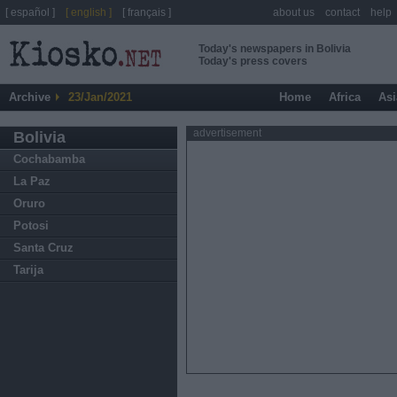
[ español ]
[ english ]
[ français ]
about us
contact
help
Today's newspapers in Bolivia
Today's press covers
Archive
23/Jan/2021
Home
Africa
Asi
advertisement
Bolivia
Cochabamba
La Paz
Oruro
Potosi
Santa Cruz
Tarija