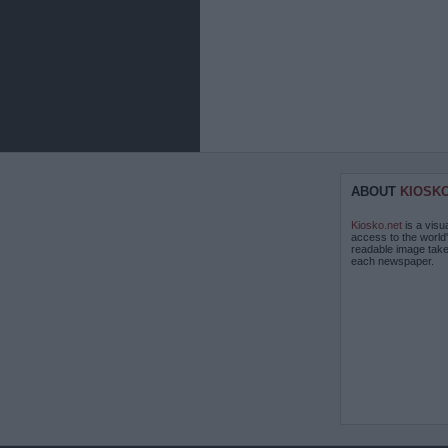
ABOUT
KIOSK
Kiosko.net
is a visu
access to the world
readable image take
each newspaper.