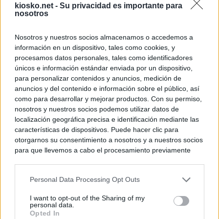
kiosko.net -
Su privacidad es importante para
nosotros
Nosotros y nuestros socios almacenamos o accedemos a
información en un dispositivo, tales como cookies, y
procesamos datos personales, tales como identificadores
únicos e información estándar enviada por un dispositivo,
para personalizar contenidos y anuncios, medición de
anuncios y del contenido e información sobre el público, así
como para desarrollar y mejorar productos. Con su permiso,
nosotros y nuestros socios podemos utilizar datos de
localización geográfica precisa e identificación mediante las
características de dispositivos. Puede hacer clic para
otorgarnos su consentimiento a nosotros y a nuestros socios
para que llevemos a cabo el procesamiento previamente
descrito. De forma alternativa, puede acceder a información
más detallada y cambiar sus preferencias antes de otorgar o
Personal Data Processing Opt Outs
negar su consentimiento. Tenga en cuenta que algún
procesamiento de sus datos personales puede no requerir
I want to opt-out of the Sharing of my
de su consentimiento, pero usted tiene el derecho de
personal data.
rechazar tal procesamiento. Sus preferencias se aplicarán
Opted In