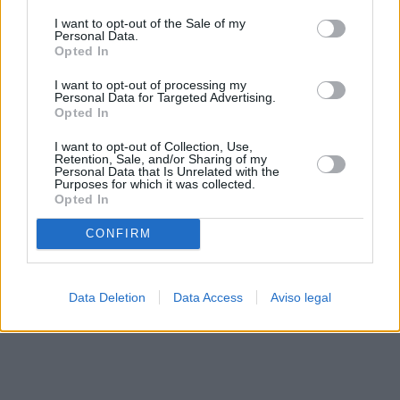
solo a este sitio web. Puede cambiar sus preferencias en
I want to opt-out of the Sale of my
cualquier momento entrando de nuevo en este sitio web o
Personal Data.
visitando nuestra política de privacidad.
Opted In
I want to opt-out of processing my
Personal Data for Targeted Advertising.
Opted In
I want to opt-out of Collection, Use,
Retention, Sale, and/or Sharing of my
Personal Data that Is Unrelated with the
Purposes for which it was collected.
Opted In
CONFIRM
Data Deletion
Data Access
Aviso legal