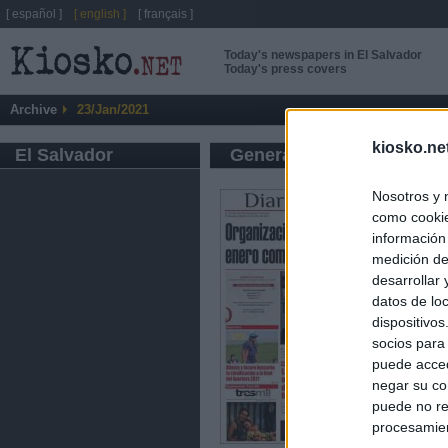
[ español ]
[ english ]
[ français ]
Today's newspapers in El Salvador
Today's press covers
Archive
23/Jan/2021
kiosko.ne
El Salvador
General press
Nosotros y 
como cookie
información
medición de
desarrollar
datos de loc
dispositivo
socios para
puede acced
negar su co
puede no re
procesamien