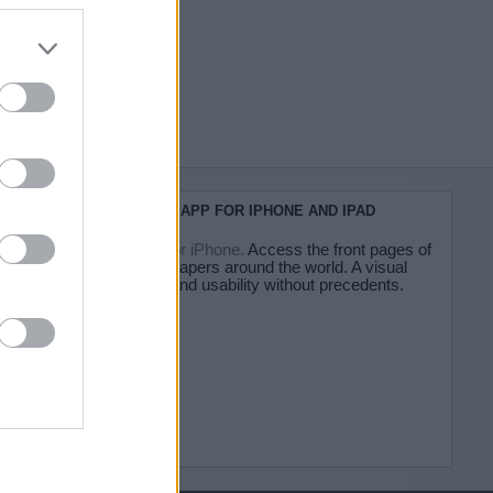
do nuestra
KIOSKO.NET APP FOR IPHONE AND IPAD
Kiosko.net for iPhone.
Access the front pages of
major newspapers around the world. A visual
experience and usability without precedents.