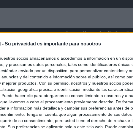
Home
Africa
Asia-Pacific
Eu
t -
Su privacidad es importante para nosotros
nuestros socios almacenamos o accedemos a información en un disposi
s, y procesamos datos personales, tales como identificadores únicos 
 estándar enviada por un dispositivo, para personalizar contenidos y a
 anuncios y del contenido e información sobre el público, así como pa
 y mejorar productos. Con su permiso, nosotros y nuestros socios podem
alización geográfica precisa e identificación mediante las característic
s. Puede hacer clic para otorgarnos su consentimiento a nosotros y a n
 que llevemos a cabo el procesamiento previamente descrito. De forma 
er a información más detallada y cambiar sus preferencias antes de o
nsentimiento. Tenga en cuenta que algún procesamiento de sus datos
querir de su consentimiento, pero usted tiene el derecho de rechazar t
to. Sus preferencias se aplicarán solo a este sitio web. Puede cambia