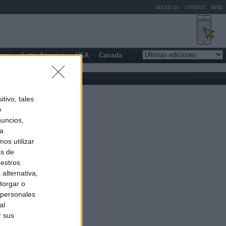
about us
contact
help
rope
Latin America
USA
Canada
tivo, tales
e
nuncios,
ra
os utilizar
as de
uestros
alternativa,
torgar o
 personales
al
r sus