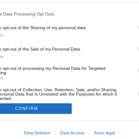
s en cualquier momento entrando de nuevo en este sitio web o visitan
privacidad.
l Data Processing Opt Outs
o opt-out of the Sharing of my personal data.
In
o opt-out of the Sale of my Personal Data.
In
O.NET
to opt-out of processing my Personal Data for Targeted
ual daily press directory that gives access to the world's largest news
ing.
 a readable image taken from today's frontpage cover of each
In
o opt-out of Collection, Use, Retention, Sale, and/or Sharing
ersonal Data that Is Unrelated with the Purposes for which it
lected.
In
CONFIRM
Data Deletion
Data Access
Aviso legal