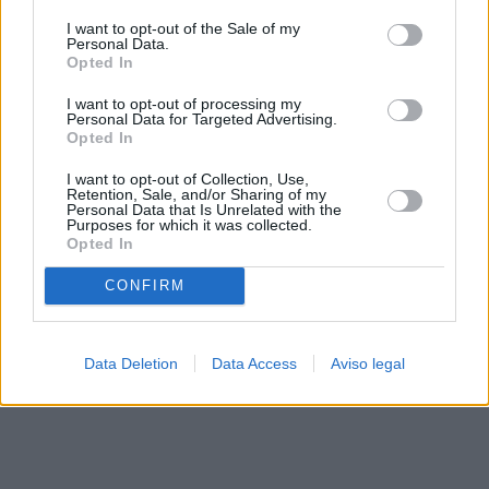
solo a este sitio web. Puede cambiar sus preferencias en
I want to opt-out of the Sale of my
cualquier momento entrando de nuevo en este sitio web o
Personal Data.
visitando nuestra política de privacidad.
Opted In
I want to opt-out of processing my
Personal Data for Targeted Advertising.
Opted In
I want to opt-out of Collection, Use,
Retention, Sale, and/or Sharing of my
Personal Data that Is Unrelated with the
Purposes for which it was collected.
Opted In
CONFIRM
Data Deletion
Data Access
Aviso legal