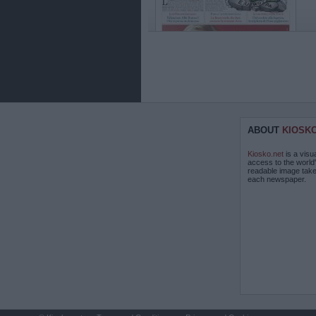
ABOUT
KIOSK
Kiosko.net
is a visu
access to the world
readable image take
each newspaper.