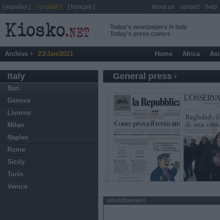
[ español ]
[ english ]
[ français ]
about us
contact
help
Today's newspapers in Italy
Today's press covers
Archive
23/Jan/2021
Home
Africa
Asi
Italy
General press
Bari
Genova
Livorno
Milan
Naples
Rome
Sicily
Turin
Venice
advertisement