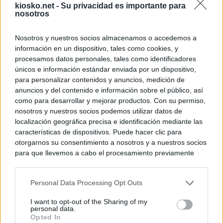
kiosko.net -
Su privacidad es importante para
nosotros
Nosotros y nuestros socios almacenamos o accedemos a
información en un dispositivo, tales como cookies, y
procesamos datos personales, tales como identificadores
únicos e información estándar enviada por un dispositivo,
para personalizar contenidos y anuncios, medición de
anuncios y del contenido e información sobre el público, así
como para desarrollar y mejorar productos. Con su permiso,
nosotros y nuestros socios podemos utilizar datos de
localización geográfica precisa e identificación mediante las
características de dispositivos. Puede hacer clic para
otorgarnos su consentimiento a nosotros y a nuestros socios
para que llevemos a cabo el procesamiento previamente
descrito. De forma alternativa, puede acceder a información
más detallada y cambiar sus preferencias antes de otorgar o
Personal Data Processing Opt Outs
negar su consentimiento. Tenga en cuenta que algún
procesamiento de sus datos personales puede no requerir
I want to opt-out of the Sharing of my
de su consentimiento, pero usted tiene el derecho de
personal data.
rechazar tal procesamiento. Sus preferencias se aplicarán
Opted In