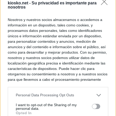
kiosko.net -
Su privacidad es importante para
nosotros
Nosotros y nuestros socios almacenamos o accedemos a
información en un dispositivo, tales como cookies, y
procesamos datos personales, tales como identificadores
únicos e información estándar enviada por un dispositivo,
para personalizar contenidos y anuncios, medición de
anuncios y del contenido e información sobre el público, así
como para desarrollar y mejorar productos. Con su permiso,
nosotros y nuestros socios podemos utilizar datos de
localización geográfica precisa e identificación mediante las
características de dispositivos. Puede hacer clic para
otorgarnos su consentimiento a nosotros y a nuestros socios
para que llevemos a cabo el procesamiento previamente
descrito. De forma alternativa, puede acceder a información
más detallada y cambiar sus preferencias antes de otorgar o
Personal Data Processing Opt Outs
negar su consentimiento. Tenga en cuenta que algún
procesamiento de sus datos personales puede no requerir
I want to opt-out of the Sharing of my
de su consentimiento, pero usted tiene el derecho de
personal data.
rechazar tal procesamiento. Sus preferencias se aplicarán
Opted In