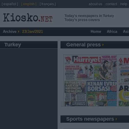
[ español ]
[ english ]
[ français ]
about us
contact
help
Today's newspapers in Turkey
Today's press covers
Archive
23/Jan/2021
Home
Africa
Asi
Turkey
General press
Sports newspapers