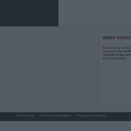
ABOUT
KIOSK
Kiosko.net
is a visu
access to the world
readable image take
each newspaper.
© Kiosko.net
Terms and Conditions
Privacy and Cookies