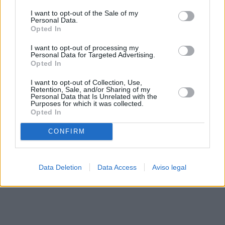
solo a este sitio web. Puede cambiar sus preferencias en
I want to opt-out of the Sale of my
cualquier momento entrando de nuevo en este sitio web o
Personal Data.
visitando nuestra política de privacidad.
Opted In
I want to opt-out of processing my
Personal Data for Targeted Advertising.
Opted In
I want to opt-out of Collection, Use,
Retention, Sale, and/or Sharing of my
Personal Data that Is Unrelated with the
Purposes for which it was collected.
Opted In
CONFIRM
Data Deletion
Data Access
Aviso legal