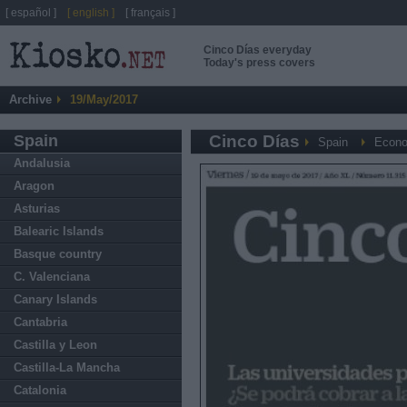
[ español ]
[ english ]
[ français ]
Cinco Días everyday
Today's press covers
Archive
19/May/2017
Spain
Cinco Días
Spain
Econo
Andalusia
Aragon
Asturias
Balearic Islands
Basque country
C. Valenciana
Canary Islands
Cantabria
Castilla y Leon
Castilla-La Mancha
Catalonia