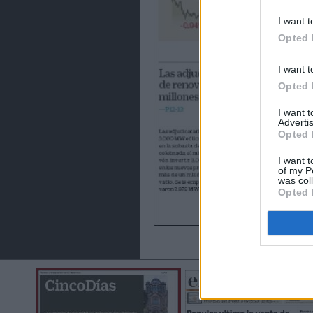
I want t
Opted 
I want t
Opted 
I want 
Advertis
Opted 
I want t
of my P
was col
Opted 