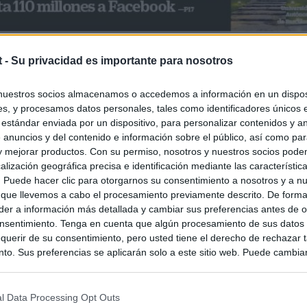
t -
Su privacidad es importante para nosotros
nuestros socios almacenamos o accedemos a información en un disposi
s, y procesamos datos personales, tales como identificadores únicos 
 estándar enviada por un dispositivo, para personalizar contenidos y a
 anuncios y del contenido e información sobre el público, así como pa
 y mejorar productos. Con su permiso, nosotros y nuestros socios podem
alización geográfica precisa e identificación mediante las característic
s. Puede hacer clic para otorgarnos su consentimiento a nosotros y a n
 que llevemos a cabo el procesamiento previamente descrito. De forma 
er a información más detallada y cambiar sus preferencias antes de o
nsentimiento. Tenga en cuenta que algún procesamiento de sus datos
querir de su consentimiento, pero usted tiene el derecho de rechazar t
to. Sus preferencias se aplicarán solo a este sitio web. Puede cambia
s en cualquier momento entrando de nuevo en este sitio web o visitan
privacidad.
l Data Processing Opt Outs