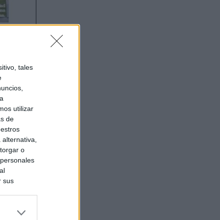
tivo, tales
e
nuncios,
ra
os utilizar
as de
uestros
alternativa,
torgar o
 personales
al
r sus
do nuestra