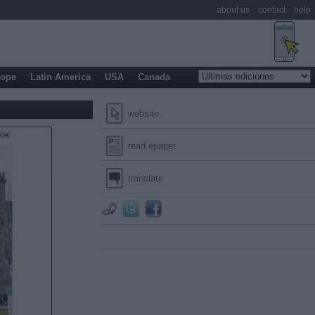
about us
contact
help
rope
Latin America
USA
Canada
website
read epaper
translate