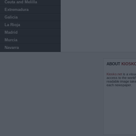
Ceuta and Melilla
Extremadura
Galicia
La Rioja
Madrid
Murcia
Navarra
ABOUT
KIOSK
Kiosko.net
is a visu
access to the world
readable image take
each newspaper.