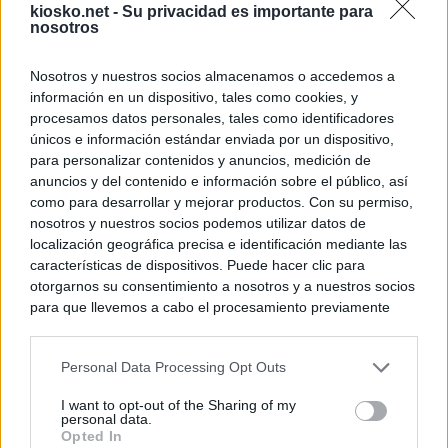
kiosko.net -
Su privacidad es importante para
nosotros
Nosotros y nuestros socios almacenamos o accedemos a
información en un dispositivo, tales como cookies, y
procesamos datos personales, tales como identificadores
únicos e información estándar enviada por un dispositivo,
para personalizar contenidos y anuncios, medición de
anuncios y del contenido e información sobre el público, así
como para desarrollar y mejorar productos. Con su permiso,
nosotros y nuestros socios podemos utilizar datos de
localización geográfica precisa e identificación mediante las
características de dispositivos. Puede hacer clic para
otorgarnos su consentimiento a nosotros y a nuestros socios
para que llevemos a cabo el procesamiento previamente
descrito. De forma alternativa, puede acceder a información
más detallada y cambiar sus preferencias antes de otorgar o
Personal Data Processing Opt Outs
negar su consentimiento. Tenga en cuenta que algún
procesamiento de sus datos personales puede no requerir
I want to opt-out of the Sharing of my
de su consentimiento, pero usted tiene el derecho de
personal data.
rechazar tal procesamiento. Sus preferencias se aplicarán
Opted In