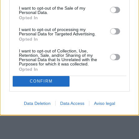
solo a este sitio web. Puede cambiar sus preferencias en
I want to opt-out of the Sale of my
cualquier momento entrando de nuevo en este sitio web o
Personal Data.
visitando nuestra política de privacidad.
Opted In
I want to opt-out of processing my
Personal Data for Targeted Advertising.
Opted In
I want to opt-out of Collection, Use,
Retention, Sale, and/or Sharing of my
Personal Data that Is Unrelated with the
Purposes for which it was collected.
Opted In
CONFIRM
Data Deletion
Data Access
Aviso legal