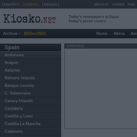
[ español ]
[ english ]
[ français ]
about us
contact
help
Today's newspapers in Spain
Today's press covers
Archive
26/Dec/2021
Home
Africa
Asi
publicidad
Spain
Andalusia
Aragon
Asturias
Balearic Islands
Basque country
C. Valenciana
Canary Islands
Cantabria
Castilla y Leon
Castilla-La Mancha
Catalonia