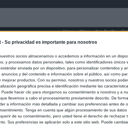
Home
Africa
Asia-Pacific
Eu
t -
Su privacidad es importante para nosotros
Pontevedra
nuestros socios almacenamos o accedemos a información en un disposi
s, y procesamos datos personales, tales como identificadores únicos 
 estándar enviada por un dispositivo, para personalizar contenidos y a
 anuncios y del contenido e información sobre el público, así como pa
 y mejorar productos. Con su permiso, nosotros y nuestros socios podem
alización geográfica precisa e identificación mediante las característic
s. Puede hacer clic para otorgarnos su consentimiento a nosotros y a n
 que llevemos a cabo el procesamiento previamente descrito. De forma 
er a información más detallada y cambiar sus preferencias antes de o
nsentimiento. Tenga en cuenta que algún procesamiento de sus datos
querir de su consentimiento, pero usted tiene el derecho de rechazar t
to. Sus preferencias se aplicarán solo a este sitio web. Puede cambia