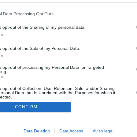
s en cualquier momento entrando de nuevo en este sitio web o visitan
privacidad.
l Data Processing Opt Outs
o opt-out of the Sharing of my personal data.
In
o opt-out of the Sale of my Personal Data.
In
O.NET
to opt-out of processing my Personal Data for Targeted
ing.
ual daily press directory that gives access to the world's largest news
In
 a readable image taken from today's frontpage cover of each
o opt-out of Collection, Use, Retention, Sale, and/or Sharing
ersonal Data that Is Unrelated with the Purposes for which it
lected.
In
CONFIRM
Data Deletion
Data Access
Aviso legal