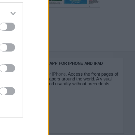
do nuestra
KIOSKO.NET APP FOR IPHONE AND IPAD
Kiosko.net for iPhone.
Access the front pages of
major newspapers around the world. A visual
experience and usability without precedents.