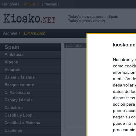
[ español ]
[ english ]
[ français ]
Today's newspapers in Spain
Today's press covers
Archive
13/Oct/2022
kiosko.ne
publicidad
Spain
Andalusia
Nosotros y 
Aragon
como cookie
Asturias
información
Balearic Islands
medición de
Basque country
desarrollar
datos de loc
C. Valenciana
dispositivo
Canary Islands
socios para
Cantabria
puede acced
Castilla y Leon
negar su co
Castilla-La Mancha
puede no re
procesamien
Catalonia