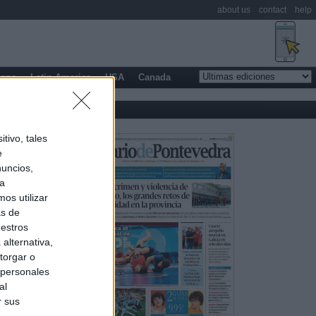
about us
contact
help
rope
Latin America
USA
Canada
tivo, tales
e
nuncios,
ra
os utilizar
as de
uestros
alternativa,
torgar o
 personales
al
r sus