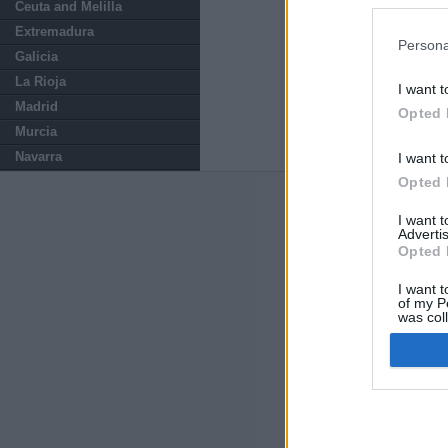
preferencia
Ceuta and Melilla
política de 
Extremadura
Persona
Galicia
La Rioja
I want t
Madrid
Opted 
Murcia
Navarra
I want t
Opted 
ABOUT
KIOSK
I want 
Advertis
Kiosko.net
is a vis
Opted 
sites and displays
newspaper.
I want t
of my P
was col
Opted 