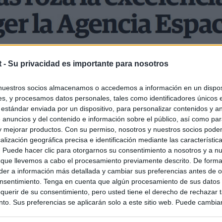
t -
Su privacidad es importante para nosotros
nuestros socios almacenamos o accedemos a información en un disposi
s, y procesamos datos personales, tales como identificadores únicos 
 estándar enviada por un dispositivo, para personalizar contenidos y a
 anuncios y del contenido e información sobre el público, así como pa
 y mejorar productos. Con su permiso, nosotros y nuestros socios podem
alización geográfica precisa e identificación mediante las característic
s. Puede hacer clic para otorgarnos su consentimiento a nosotros y a n
 que llevemos a cabo el procesamiento previamente descrito. De forma 
er a información más detallada y cambiar sus preferencias antes de o
nsentimiento. Tenga en cuenta que algún procesamiento de sus datos
querir de su consentimiento, pero usted tiene el derecho de rechazar t
to. Sus preferencias se aplicarán solo a este sitio web. Puede cambia
s en cualquier momento entrando de nuevo en este sitio web o visitan