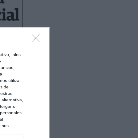
tivo, tales
e
nuncios,
ra
os utilizar
as de
uestros
alternativa,
torgar o
 personales
al
r sus
do nuestra