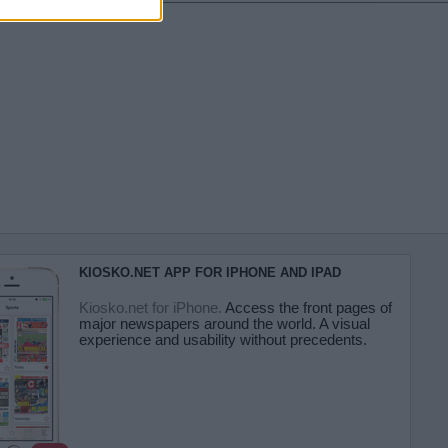
KIOSKO.NET APP FOR IPHONE AND IPAD
Kiosko.net for iPhone.
Access the front pages of
major newspapers around the world. A visual
experience and usability without precedents.