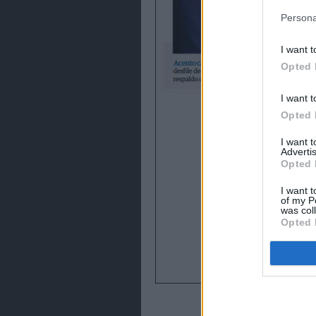
política de 
Persona
I want t
Opted 
I want t
Opted 
I want 
Advertis
Opted 
I want t
of my P
was col
Opted 