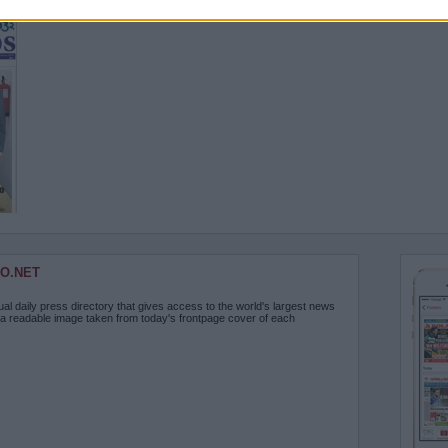
O.NET
ual daily press directory that gives access to the world's largest news
 a readable image taken from today's frontpage cover of each