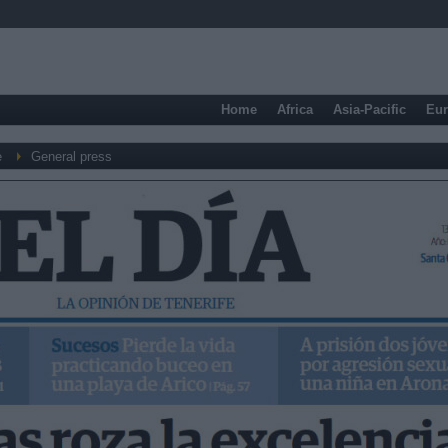
Home
Africa
Asia-Pacific
Eu
e
General press