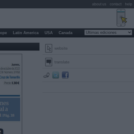
about us
contact
help
rope
Latin America
USA
Canada
website
translate