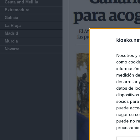
Ceuta and Melilla
Extremadura
Galicia
La Rioja
Madrid
kiosko.ne
Murcia
Navarra
Nosotros y 
como cookie
información
medición de
desarrollar
datos de loc
dispositivo
socios para
puede acced
negar su co
puede no re
procesamien
preferencia