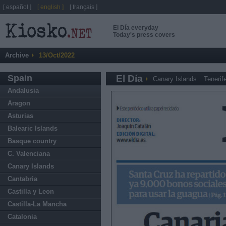
[ español ]
[ english ]
[ français ]
El Día everyday
Today's press covers
Archive
13/Oct/2022
Spain
El Día
Canary Islands
Tenerif
Andalusia
Aragon
Asturias
Balearic Islands
Basque country
C. Valenciana
Canary Islands
Cantabria
Castilla y Leon
Castilla-La Mancha
Catalonia