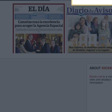
ABOUT
KIOSK
Kiosko.net
is a vis
sites and displays
newspaper.