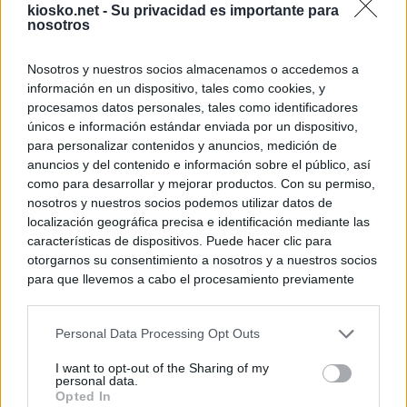
kiosko.net -
Su privacidad es importante para
nosotros
Nosotros y nuestros socios almacenamos o accedemos a
información en un dispositivo, tales como cookies, y
procesamos datos personales, tales como identificadores
únicos e información estándar enviada por un dispositivo,
para personalizar contenidos y anuncios, medición de
anuncios y del contenido e información sobre el público, así
como para desarrollar y mejorar productos. Con su permiso,
nosotros y nuestros socios podemos utilizar datos de
localización geográfica precisa e identificación mediante las
características de dispositivos. Puede hacer clic para
otorgarnos su consentimiento a nosotros y a nuestros socios
para que llevemos a cabo el procesamiento previamente
descrito. De forma alternativa, puede acceder a información
más detallada y cambiar sus preferencias antes de otorgar o
Personal Data Processing Opt Outs
negar su consentimiento. Tenga en cuenta que algún
procesamiento de sus datos personales puede no requerir
I want to opt-out of the Sharing of my
de su consentimiento, pero usted tiene el derecho de
personal data.
rechazar tal procesamiento. Sus preferencias se aplicarán
Opted In