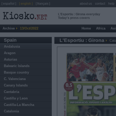
[ español ]
[ english ]
[ français ]
about us
contact
help
L'Esportiu : Girona everyday
Today's press covers
Archive
13/Oct/2022
Home
Africa
Asi
Spain
L'Esportiu : Girona
Cata
Andalusia
Aragon
Asturias
Balearic Islands
Basque country
C. Valenciana
Canary Islands
Cantabria
Castilla y Leon
Castilla-La Mancha
Catalonia