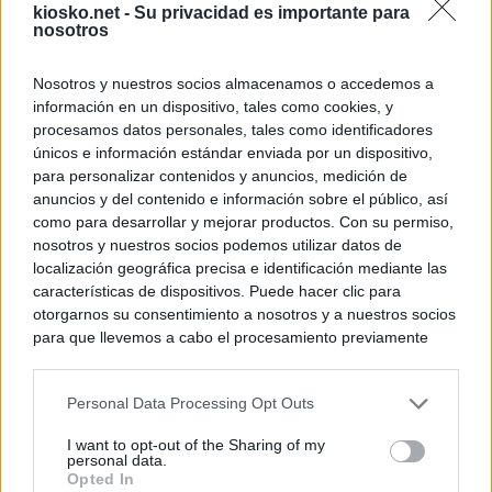
kiosko.net -
Su privacidad es importante para
nosotros
Nosotros y nuestros socios almacenamos o accedemos a
información en un dispositivo, tales como cookies, y
procesamos datos personales, tales como identificadores
únicos e información estándar enviada por un dispositivo,
para personalizar contenidos y anuncios, medición de
anuncios y del contenido e información sobre el público, así
como para desarrollar y mejorar productos. Con su permiso,
nosotros y nuestros socios podemos utilizar datos de
localización geográfica precisa e identificación mediante las
características de dispositivos. Puede hacer clic para
otorgarnos su consentimiento a nosotros y a nuestros socios
para que llevemos a cabo el procesamiento previamente
descrito. De forma alternativa, puede acceder a información
más detallada y cambiar sus preferencias antes de otorgar o
Personal Data Processing Opt Outs
negar su consentimiento. Tenga en cuenta que algún
procesamiento de sus datos personales puede no requerir
I want to opt-out of the Sharing of my
de su consentimiento, pero usted tiene el derecho de
personal data.
rechazar tal procesamiento. Sus preferencias se aplicarán
Opted In