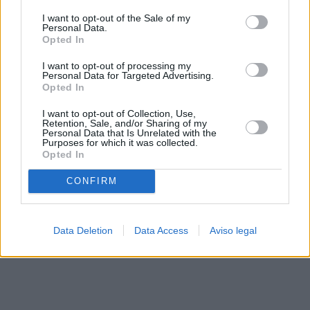
solo a este sitio web. Puede cambiar sus preferencias en
I want to opt-out of the Sale of my
cualquier momento entrando de nuevo en este sitio web o
Personal Data.
visitando nuestra política de privacidad.
Opted In
I want to opt-out of processing my
Personal Data for Targeted Advertising.
Opted In
I want to opt-out of Collection, Use,
Retention, Sale, and/or Sharing of my
Personal Data that Is Unrelated with the
Purposes for which it was collected.
Opted In
CONFIRM
Data Deletion
Data Access
Aviso legal