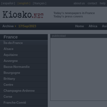
[ español ]
[ english ]
[ français ]
about us
contact
help
Today's newspapers in France
Today's press covers
Archive
17/Sep/2023
Home
Africa
Asi
publicidad
France
Île-de-France
Alsace
Aquitaine
Auvergne
Basse-Normandie
Bourgogne
Brittany
Centre
Champagne-Ardenne
Corse
Franche-Comté