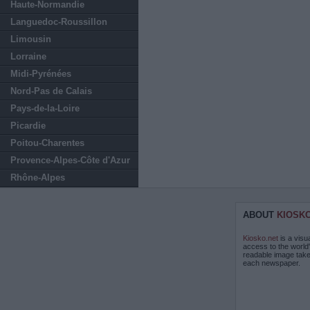
Haute-Normandie
Languedoc-Roussillon
Limousin
Lorraine
Midi-Pyrénées
Nord-Pas de Calais
Pays-de-la-Loire
Picardie
Poitou-Charentes
Provence-Alpes-Côte d'Azur
Rhône-Alpes
ABOUT
KIOSK
Kiosko.net
is a visu
access to the world
readable image take
each newspaper.