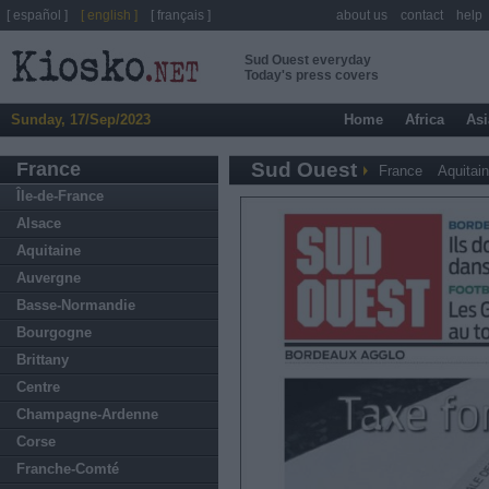
[ español ]
[ english ]
[ français ]
about us
contact
help
Sud Ouest everyday
Today's press covers
Sunday, 17/Sep/2023
Home
Africa
Asi
France
Sud Ouest
France
Aquitai
Île-de-France
Alsace
Aquitaine
Auvergne
Basse-Normandie
Bourgogne
Brittany
Centre
Champagne-Ardenne
Corse
Franche-Comté