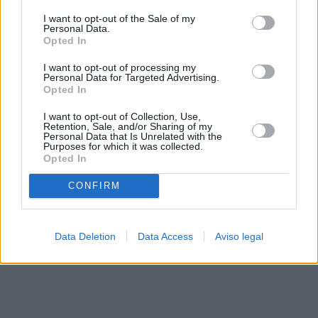
solo a este sitio web. Puede cambiar sus preferencias en
I want to opt-out of the Sale of my
cualquier momento entrando de nuevo en este sitio web o
Personal Data.
visitando nuestra política de privacidad.
Opted In
I want to opt-out of processing my
Personal Data for Targeted Advertising.
Opted In
I want to opt-out of Collection, Use,
Retention, Sale, and/or Sharing of my
Personal Data that Is Unrelated with the
Purposes for which it was collected.
Opted In
CONFIRM
Data Deletion
Data Access
Aviso legal