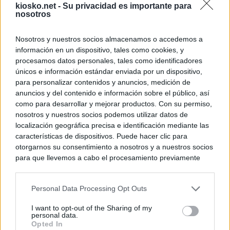
kiosko.net -
Su privacidad es importante para
nosotros
Nosotros y nuestros socios almacenamos o accedemos a
información en un dispositivo, tales como cookies, y
procesamos datos personales, tales como identificadores
únicos e información estándar enviada por un dispositivo,
para personalizar contenidos y anuncios, medición de
anuncios y del contenido e información sobre el público, así
como para desarrollar y mejorar productos. Con su permiso,
nosotros y nuestros socios podemos utilizar datos de
localización geográfica precisa e identificación mediante las
características de dispositivos. Puede hacer clic para
otorgarnos su consentimiento a nosotros y a nuestros socios
para que llevemos a cabo el procesamiento previamente
descrito. De forma alternativa, puede acceder a información
más detallada y cambiar sus preferencias antes de otorgar o
Personal Data Processing Opt Outs
negar su consentimiento. Tenga en cuenta que algún
procesamiento de sus datos personales puede no requerir
I want to opt-out of the Sharing of my
de su consentimiento, pero usted tiene el derecho de
personal data.
rechazar tal procesamiento. Sus preferencias se aplicarán
Opted In