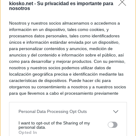
kiosko.net -
Su privacidad es importante para
nosotros
Nosotros y nuestros socios almacenamos o accedemos a
información en un dispositivo, tales como cookies, y
procesamos datos personales, tales como identificadores
únicos e información estándar enviada por un dispositivo,
para personalizar contenidos y anuncios, medición de
anuncios y del contenido e información sobre el público, así
como para desarrollar y mejorar productos. Con su permiso,
nosotros y nuestros socios podemos utilizar datos de
localización geográfica precisa e identificación mediante las
características de dispositivos. Puede hacer clic para
otorgarnos su consentimiento a nosotros y a nuestros socios
para que llevemos a cabo el procesamiento previamente
descrito. De forma alternativa, puede acceder a información
más detallada y cambiar sus preferencias antes de otorgar o
Personal Data Processing Opt Outs
negar su consentimiento. Tenga en cuenta que algún
procesamiento de sus datos personales puede no requerir
I want to opt-out of the Sharing of my
de su consentimiento, pero usted tiene el derecho de
personal data.
rechazar tal procesamiento. Sus preferencias se aplicarán
Opted In