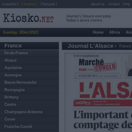
[ español ]
[ english ]
[ français ]
about us
contact
help
Journal L'Alsace everyday
Today's press covers
Sunday, 3/Dec/2023
Home
Africa
Asi
France
Journal L'Alsace
France
Île-de-France
Alsace
Aquitaine
Auvergne
Basse-Normandie
Bourgogne
Brittany
Centre
Champagne-Ardenne
Corse
Franche-Comté