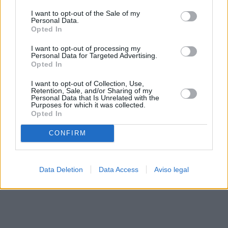
solo a este sitio web. Puede cambiar sus preferencias en
I want to opt-out of the Sale of my
cualquier momento entrando de nuevo en este sitio web o
Personal Data.
visitando nuestra política de privacidad.
Opted In
I want to opt-out of processing my
Personal Data for Targeted Advertising.
Opted In
I want to opt-out of Collection, Use,
Retention, Sale, and/or Sharing of my
Personal Data that Is Unrelated with the
Purposes for which it was collected.
Opted In
CONFIRM
Data Deletion
Data Access
Aviso legal