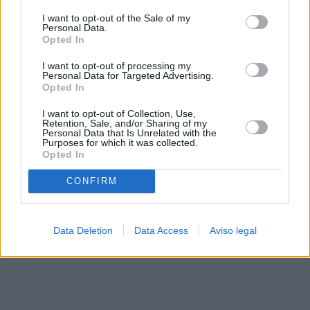
solo a este sitio web. Puede cambiar sus preferencias en
I want to opt-out of the Sale of my
cualquier momento entrando de nuevo en este sitio web o
Personal Data.
visitando nuestra política de privacidad.
Opted In
I want to opt-out of processing my
Personal Data for Targeted Advertising.
Opted In
I want to opt-out of Collection, Use,
Retention, Sale, and/or Sharing of my
Personal Data that Is Unrelated with the
Purposes for which it was collected.
Opted In
CONFIRM
Data Deletion
Data Access
Aviso legal