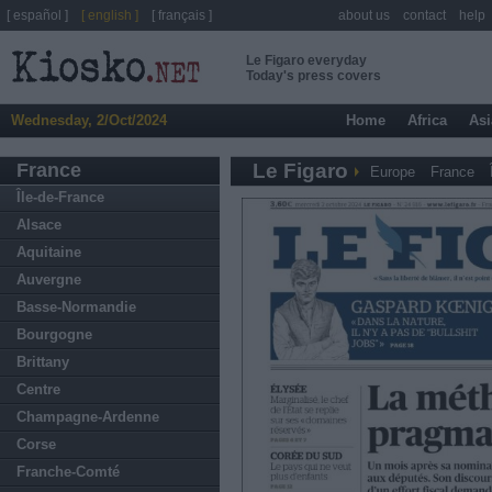
[ español ]
[ english ]
[ français ]
about us
contact
help
Le Figaro everyday
Today's press covers
Wednesday, 2/Oct/2024
Home
Africa
Asi
France
Le Figaro
Europe
France
Île-de-France
Alsace
Aquitaine
Auvergne
Basse-Normandie
Bourgogne
Brittany
Centre
Champagne-Ardenne
Corse
Franche-Comté