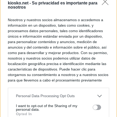
kiosko.net -
Su privacidad es importante para
nosotros
Nosotros y nuestros socios almacenamos o accedemos a
información en un dispositivo, tales como cookies, y
procesamos datos personales, tales como identificadores
únicos e información estándar enviada por un dispositivo,
para personalizar contenidos y anuncios, medición de
anuncios y del contenido e información sobre el público, así
como para desarrollar y mejorar productos. Con su permiso,
nosotros y nuestros socios podemos utilizar datos de
localización geográfica precisa e identificación mediante las
características de dispositivos. Puede hacer clic para
otorgarnos su consentimiento a nosotros y a nuestros socios
para que llevemos a cabo el procesamiento previamente
descrito. De forma alternativa, puede acceder a información
más detallada y cambiar sus preferencias antes de otorgar o
Personal Data Processing Opt Outs
negar su consentimiento. Tenga en cuenta que algún
procesamiento de sus datos personales puede no requerir
I want to opt-out of the Sharing of my
de su consentimiento, pero usted tiene el derecho de
personal data.
rechazar tal procesamiento. Sus preferencias se aplicarán
Opted In